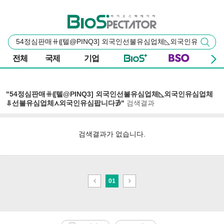
본문 바로가기
주요 메뉴
바이오스펙테이터
통
검색
합
검
전체
국제
기업
색
"54정심판매⧺⸨텔@PINQ3] 외국인선불유심업체◺외국인유심업체
⥥선불유심업체⋏외국인유심팝니다∌"
검색결과
검색결과가 없습니다.
이
다
01
전
음