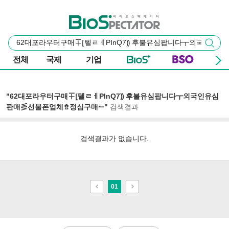
본문 바로가기
주요 메뉴
바이오스펙테이터
통
검색
합
검
전체
국제
기업
색
"62대포라우터구매∓⦋텔ㄹㅔPInQ7⸩ 후불유심팝니다┳외국인유심
판매⋚선불폰업체⇯정심구매↼"
검색결과
검색결과가 없습니다.
이
다
01
전
음