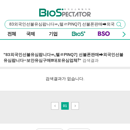
본문 바로가기
주요 메뉴
바이오스펙테이터
통
검색
합
검
전체
국제
기업
색
"83외국인선불유심팝니다⋍⸤텔ㄹPINQ7] 선불폰판매➡외국인선불
유심팝니다⧿보안유심구매≣대포유심업체⤒"
검색결과
검색결과가 없습니다.
이
다
01
전
음