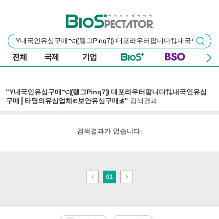
본문 바로가기
주요 메뉴
바이오스펙테이터
통
검색
합
검
전체
국제
기업
색
"Y내국인유심구매⌥⸨텔그Pinq7⸩ 대포라우터팝니다⇅내국인유심
구매╟타명의유심업체⊕보안유심구매≴"
검색결과
검색결과가 없습니다.
이
다
01
전
음