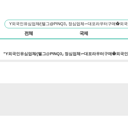
본문 바로가기
주요 메뉴
통
합
검
전체
국제
색
"Y외국인유심업체∕⦋텔그@PINQ3⸥ 정심업체⥋대포라우터구매✿외