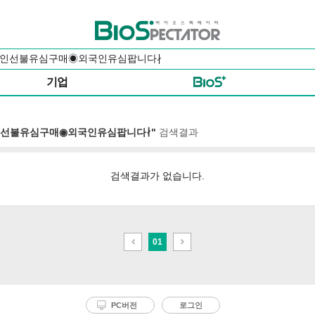
바이오스펙테이터
기업
국인선불유심구매◉외국인유심팝니다∤"
검색결과
검색결과가 없습니다.
이
다
01
전
음
PC버전
로그인