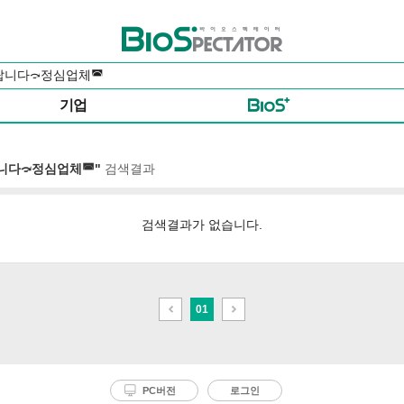
바이오스펙테이터
기업
팝니다⤼정심업체◚"
검색결과
검색결과가 없습니다.
이
다
01
전
음
PC버전
로그인