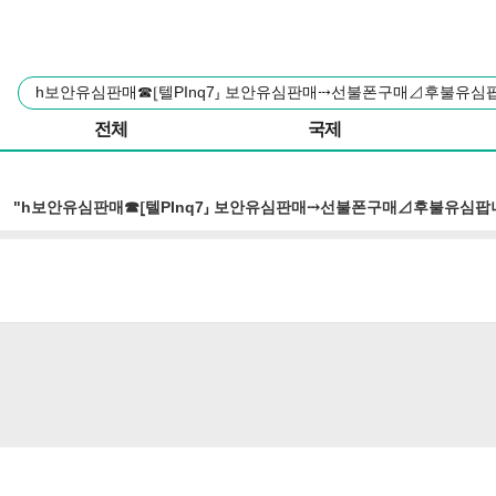
본문 바로가기
주요 메뉴
통
합
검
전체
국제
색
"h보안유심판매☎⦋텔PInq7⸥ 보안유심판매⤏선불폰구매⊿후불유심