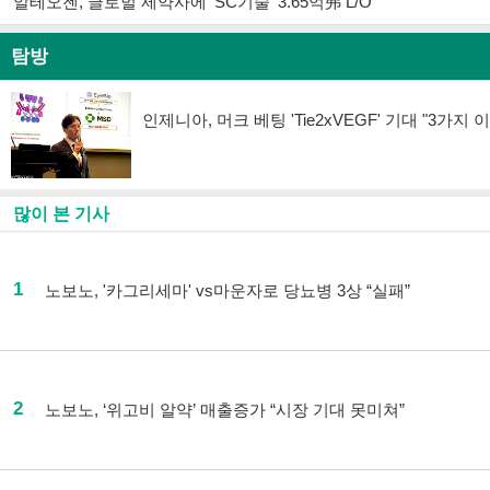
알테오젠, 글로벌 제약사에 'SC기술' 3.65억弗 L/O
탐방
탐방
인제니아, 머크 베팅 'Tie2xVEGF' 기대 "3가지 
많이 본 기사
1
노보노, '카그리세마' vs마운자로 당뇨병 3상 “실패”
2
노보노, ‘위고비 알약’ 매출증가 “시장 기대 못미쳐”