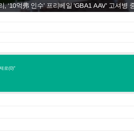
리, ‘10억弗 인수’ 프리베일 'GBA1 AAV' 고셔병 
로(0)”