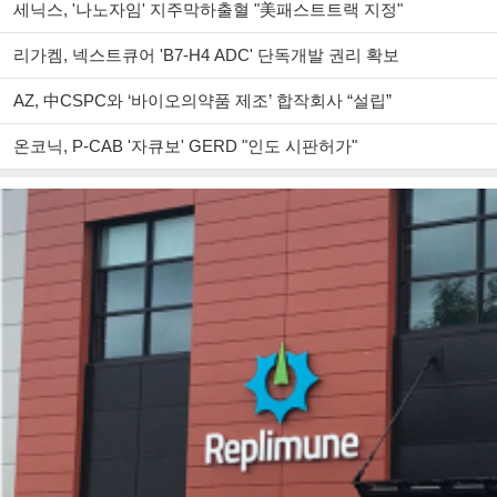
세닉스, '나노자임' 지주막하출혈 "美패스트트랙 지정"
리가켐, 넥스트큐어 'B7-H4 ADC' 단독개발 권리 확보
AZ, 中CSPC와 ‘바이오의약품 제조’ 합작회사 “설립”
온코닉, P-CAB '자큐보' GERD "인도 시판허가"