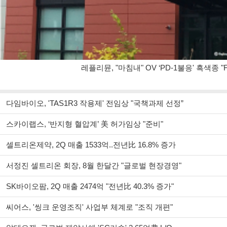
레플리뮨, "마침내" OV ‘PD-1불응' 흑색종 "
다임바이오, 'TAS1R3 작용제' 전임상 "국책과제 선정”
스카이랩스, ‘반지형 혈압계’ 美 허가임상 "준비"
셀트리온제약, 2Q 매출 1533억..전년比 16.8% 증가
서정진 셀트리온 회장, 8월 한달간 "글로벌 현장경영"
SK바이오팜, 2Q 매출 2474억 "전년比 40.3% 증가"
씨어스, '씽크 운영조직' 사업부 체계로 "조직 개편"