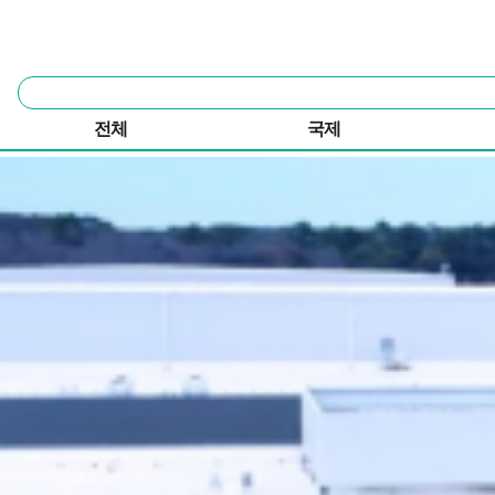
본문 바로가기
주요 메뉴
통
합
검
전체
국제
색
메인 탑뉴스