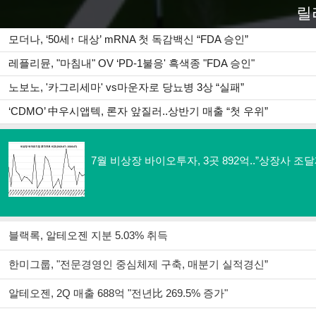
릴
모더나, ‘50세↑ 대상’ mRNA 첫 독감백신 “FDA 승인”
레플리뮨, "마침내" OV ‘PD-1불응' 흑색종 "FDA 승인"
노보노, '카그리세마' vs마운자로 당뇨병 3상 “실패”
‘CDMO’ 中우시앱텍, 론자 앞질러..상반기 매출 “첫 우위”
오피니언
7월 비상장 바이오투자, 3곳 892억..”상장사 조달제
블랙록, 알테오젠 지분 5.03% 취득
한미그룹, "전문경영인 중심체제 구축, 매분기 실적경신”
알테오젠, 2Q 매출 688억 "전년比 269.5% 증가"