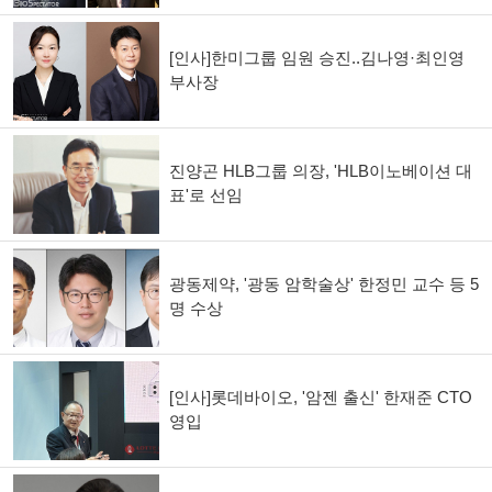
[인사]한미그룹 임원 승진..김나영·최인영
부사장
진양곤 HLB그룹 의장, 'HLB이노베이션 대
표'로 선임
광동제약, '광동 암학술상' 한정민 교수 등 5
명 수상
[인사]롯데바이오, '암젠 출신' 한재준 CTO
영입