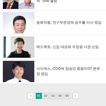
축 "SAB 출범"
동화약품, 연구부문장에 송우률 이사 영입
메드팩토, 신임 대표에 우정원 사장 선임
서지넥스, COO에 양승민 前동아ST 본부
장 영입
이
다
01
02
03
04
05
전
음