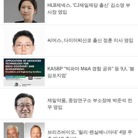
HLB제넥스, 'CJ제일제당 출신' 김소영 부
사장 영입
씨어스, 다이이찌산쿄 출신 정훈 이사 영입
KASBP "빅파마 M&A 경험 공유" 등 9人 '봄
심포지엄'
제일약품, 중앙연구소 부소장에 박준석 전
무 영입
브리즈바이오, '릴리·펜실베니아대' 4명 주