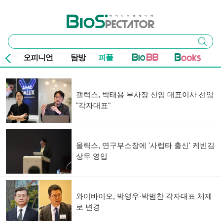
본문 바로가기
주요 메뉴
바이오스펙테이터
통
검색
합
검
오피니언
탐방
피플
색
기사 목록
갤럭스, 박태용 부사장 신임 대표이사 선임
"각자대표"
올릭스, 연구부소장에 '사렙타 출신' 케빈김
상무 영입
와이바이오, 박영우·박범찬 각자대표 체제
로 변경