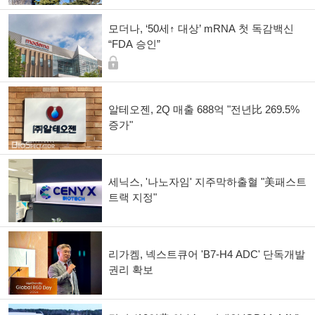
모더나, ‘50세↑ 대상’ mRNA 첫 독감백신
“FDA 승인”
알테오젠, 2Q 매출 688억 "전년比 269.5%
증가"
세닉스, '나노자임' 지주막하출혈 "美패스트
트랙 지정"
리가켐, 넥스트큐어 'B7-H4 ADC' 단독개발
권리 확보