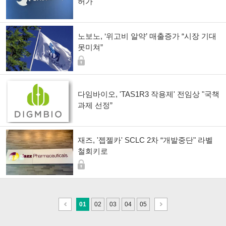
허가"
노보노, ‘위고비 알약’ 매출증가 “시장 기대
못미쳐”
다임바이오, 'TAS1R3 작용제' 전임상 "국책
과제 선정”
재즈, '젭젤카' SCLC 2차 “개발중단" 라벨
철회키로
이
다
01
02
03
04
05
전
음