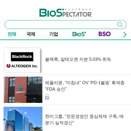
본문 바로가기
주요 메뉴
바이오스펙테이터
통
검색
합
검
전체
국제
기업
색
기사 목록
블랙록, 알테오젠 지분 5.03% 취득
레플리뮨, "마침내" OV ‘PD-1불응' 흑색종
"FDA 승인"
한미그룹, "전문경영인 중심체제 구축, 매
분기 실적경신”