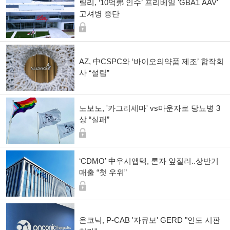
릴리, ‘10억弗 인수’ 프리베일 'GBA1 AAV'
고셔병 중단
AZ, 中CSPC와 ‘바이오의약품 제조’ 합작회
사 “설립”
노보노, '카그리세마' vs마운자로 당뇨병 3
상 “실패”
‘CDMO’ 中우시앱텍, 론자 앞질러..상반기
매출 “첫 우위”
온코닉, P-CAB '자큐보' GERD "인도 시판