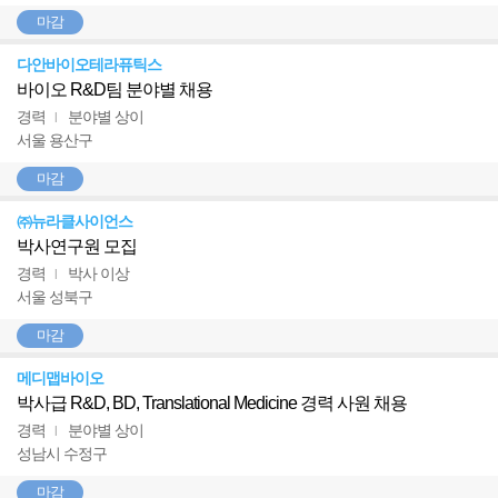
마감
다안바이오테라퓨틱스
바이오 R&D팀 분야별 채용
경력
분야별 상이
l
서울 용산구
마감
㈜뉴라클사이언스
박사연구원 모집
경력
박사 이상
l
서울 성북구
마감
메디맵바이오
박사급 R&D, BD, Translational Medicine 경력 사원 채용
경력
분야별 상이
l
성남시 수정구
마감