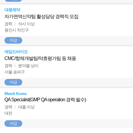
대웅제약
자가면역신약팀 활성담당 경력직 모집
경력
석사 이상
l
용인시 처인구
마감
에임드바이오
CMC/항체개발팀/약효평가팀 등 채용
경력
분야별 상이
l
서울 송파구
마감
Merck Korea
QA Specialist(GMP QA operation 경력 필수)
경력
대졸 이상
l
대전
마감