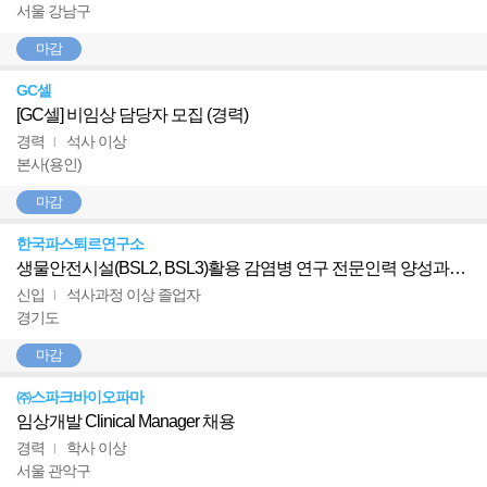
서울 강남구
마감
GC셀
[GC셀] 비임상 담당자 모집 (경력)
경력
석사 이상
l
본사(용인)
마감
한국파스퇴르연구소
생물안전시설(BSL2, BSL3)활용 감염병 연구 전문인력 양성과정 인턴 모집
신입
석사과정 이상 졸업자
l
경기도
마감
㈜스파크바이오파마
임상개발 Clinical Manager 채용
경력
학사 이상
l
서울 관악구