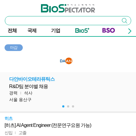
본문 바로가기
주요 메뉴
바이오스펙테이터
통
검색
합
검
전체
국제
기업
색
마감
다안바이오테라퓨틱스
R&D팀 분야별 채용
경력
석사
l
서울 용산구
히츠
[히츠] AI Agent Engineer (전문연구요원 가능)
신입
고졸
l