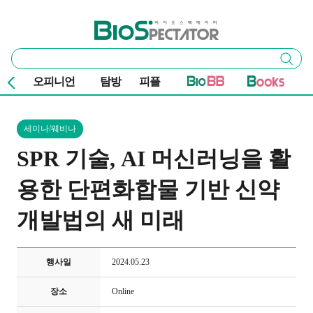
본문 바로가기
주요 메뉴
바이오스펙테이터
통
검색
합
검
오피니언
탐방
피플
색
세미나/웨비나
SPR 기술, AI 머신러닝을 활
용한 단편화합물 기반 신약
개발법의 새 미래
행사일
2024.05.23
장소
Online