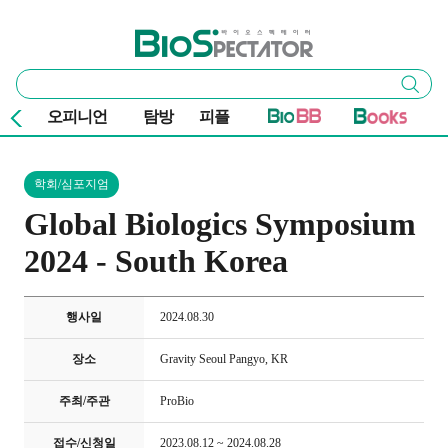
본문 바로가기
주요 메뉴
바이오스펙테이터
통
검색
합
검
오피니언
탐방
피플
색
학회/심포지엄
Global Biologics Symposium
2024 - South Korea
행사일
2024.08.30
장소
Gravity Seoul Pangyo, KR
주최/주관
ProBio
접수/신청일
2023.08.12 ~ 2024.08.28