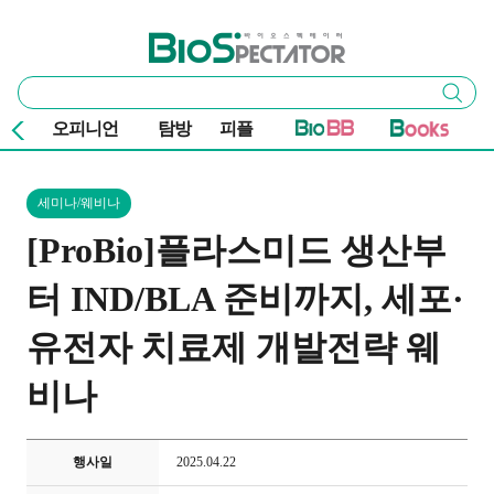
본문 바로가기
주요 메뉴
바이오스펙테이터
통
검색
합
검
오피니언
탐방
피플
색
세미나/웨비나
[ProBio]플라스미드 생산부
터 IND/BLA 준비까지, 세포·
유전자 치료제 개발전략 웨
비나
행사일
2025.04.22