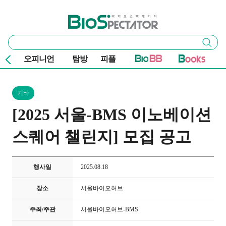
본문 바로가기
주요 메뉴
바이오스펙테이터
통
검색
합
검
오피니언
탐방
피플
색
기타
[2025 서울-BMS 이노베이션
스퀘어 챌린지] 모집 공고
행사일
2025.08.18
장소
서울바이오허브
주최/주관
서울바이오허브-BMS