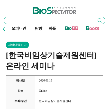
본문 바로가기
주요 메뉴
바이오스펙테이터
통
검색
합
검
오피니언
탐방
피플
색
세미나/웨비나
[한국비임상기술제원센터]
온라인 세미나
행사일
2026.01.19
장소
Online
주최/주관
한국비임상기술지원센터