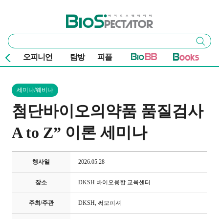
본문 바로가기
주요 메뉴
바이오스펙테이터
통
검색
합
검
오피니언
탐방
피플
색
세미나/웨비나
첨단바이오의약품 품질검사
A to Z” 이론 세미나
행사일
2026.05.28
장소
DKSH 바이오융합 교육센터
주최/주관
DKSH, 써모피셔