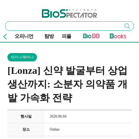
본문 바로가기
주요 메뉴
바이오스펙테이터
통
검색
합
검
오피니언
탐방
피플
색
세미나/웨비나
[Lonza] 신약 발굴부터 상업
생산까지: 소분자 의약품 개
발 가속화 전략
행사일
2026.06.04
장소
Online