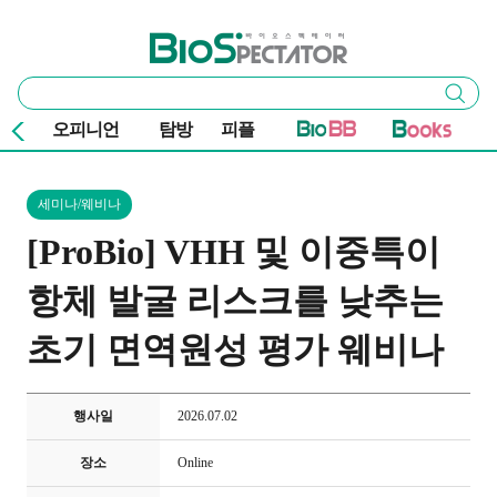
본문 바로가기
주요 메뉴
바이오스펙테이터
통
검색
합
검
오피니언
탐방
피플
색
세미나/웨비나
[ProBio] VHH 및 이중특이
항체 발굴 리스크를 낮추는
초기 면역원성 평가 웨비나
행사일
2026.07.02
장소
Online