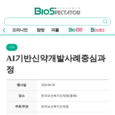
본문 바로가기
주요 메뉴
바이오스펙테이터
통
검색
합
검
오피니언
탐방
피플
색
기타
AI기반신약개발사례중심과
정
행사일
2026.06.30
장소
한국보건복지인재원(충북)
주최/주관
한국보건복지인재원