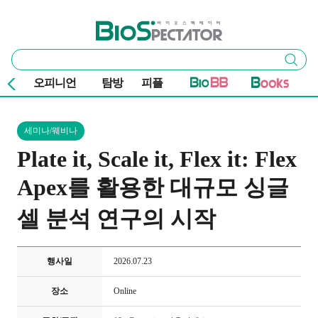
본문 바로가기
주요 메뉴
바이오스펙테이터
통
검색
합
검
오피니언
탐방
피플
색
세미나/웨비나
Plate it, Scale it, Flex it: Flex
Apex를 활용한 대규모 싱글
셀 분석 연구의 시작
행사일
2026.07.23
장소
Online