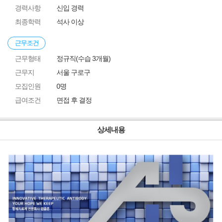
경력사항
신입 경력
최종학력
석사 이상
근무조건
근무형태
정규직(수습 3개월)
근무지
서울 구로구
모집인원
0명
급여조건
면접 후 결정
상세내용