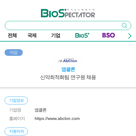
본문 바로가기
주요 메뉴
바이오스펙테이터
통
검색
합
검
전체
국제
기업
색
마감
앱클론
신약최적화팀 연구원 채용
기업정보
기업명
앱클론
홈페이지
https://www.abclon.com
지원자격