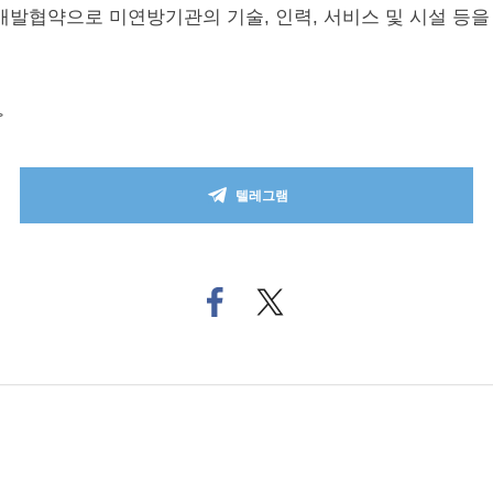
개발협약으로 미연방기관의 기술, 인력, 서비스 및 시설 등을
>
텔레그램
페
트위
이
터로
스
기사
북
공유
으
하기
로
기
사
공
유