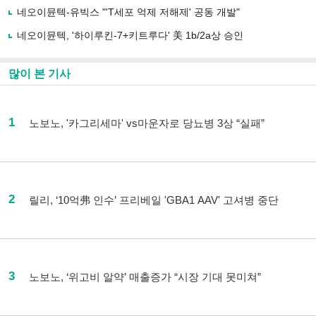
네오이뮨텍-유빅스 "'T세포 억제 저해제' 공동 개발"
네오이뮨텍, '하이루킨-7+키트루다' 美 1b/2a상 승인
많이 본 기사
1
노보노, '카그리세마' vs마운자로 당뇨병 3상 “실패”
2
릴리, ‘10억弗 인수’ 프리베일 'GBA1 AAV' 고셔병 중단
3
노보노, ‘위고비 알약’ 매출증가 “시장 기대 못미쳐”