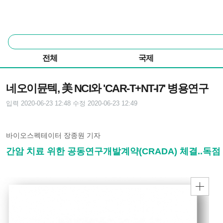
본문 바로가기
주요 메뉴
통
합
검
전체
국제
색
기사본문
네오이뮨텍, 美 NCI와 'CAR-T+NT-I7' 병용연구
입력 2020-06-23 12:48
수정 2020-06-23 12:49
바이오스펙테이터 장종원 기자
간암 치료 위한 공동연구개발계약(CRADA) 체결..독