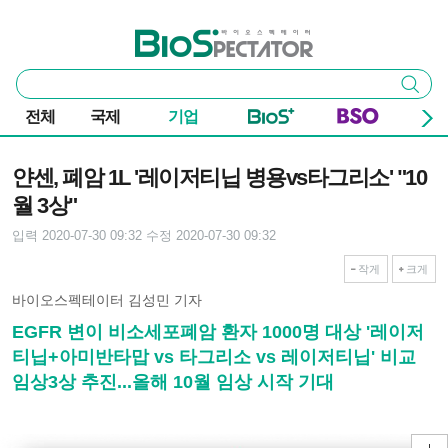
본문 바로가기
주요 메뉴
바이오스펙테이터
통
검색
합
검
전체
국제
기업
색
기사본문
얀센, 폐암 1L '레이저티닙 병용vs타그리소' "10
월 3상"
입력 2020-07-30 09:32
수정 2020-07-30 09:32
작게
크게
바이오스펙테이터 김성민 기자
EGFR 변이 비소세포폐암 환자 1000명 대상 '레이저
티닙+아미반타맙 vs 타그리소 vs 레이저티닙' 비교
임상3상 추진...올해 10월 임상 시작 기대