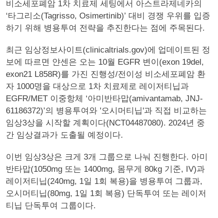
비소세포폐암 1차 치료제 세팅에서 아스트라제네카의
‘타그리소(Tagrisso, Osimertinib)’ 대비 경쟁 우위를 입증
하기 위해 병용투여 전략을 추진한다는 점에 주목된다.
최근 임상정보사이트(clinicaltrials.gov)에 업데이트된 정
보에 따르면 얀센은 오는 10월 EGFR 변이(exon 19del,
exon21 L858R)를 가진 진행성/전이성 비소세포폐암 환
자 1000명을 대상으로 1차 치료제로 레이저티닙과
EGFR/MET 이중항체 ‘아미반타맙(amivantamab, JNJ-
61186372)’의 병용투여와 '오시머티닙'과 직접 비교하는
임상3상을 시작할 계획이다(NCT04487080). 2024년 중
간 임상결과가 도출될 예정이다.
이번 임상3상은 크게 3개 그룹으로 나눠 진행한다. 아미
반타맙(1050mg 또는 1400mg, 몸무게 80kg 기준, IV)과
레이저티닙(240mg, 1일 1회 복용)을 병용투여 그룹과,
오시머티닙(80mg, 1일 1회 복용) 단독투여 또는 레이저
티닙 단독투여 그룹이다.