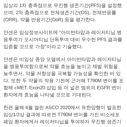
임상의 1차 충족점으로 무진행 생존기간(PFS)을 설정했
으며, 2차 충족점으로 전체생존기간(OS), 전체반응률
(ORR), 약물 반응기간(DoR) 등을 평가한다.
얀센은 임상정보사이트에 “아미반타맙과 레이저티닙 병
용투여가 오시머티닙 단독투여 대비 우수한 PFS 결과를
입증할 것으로 가정”이라고 기술했다.
얀센은 비임상 종양 모델에서 아미반타맙과 레이저티닙
을 병용투여함으로써 약물 효능을 높이고 재발 위험을
늦추면서, 약물 저항성을 극복할 가능성을 확인한 바 있
다. 또한 두 약물의 작용 기전에 근거해 T790M 변이를 포
함해 cMET, Exon20 삽입 등 더 넓은 범위의 EGFR 변이
환자에게 효능을 나타낼 것으로 기대된다.
한편 올해 6월 열린 ASCO 2020에서 유한양행이 발표한
임상1/2상 결과에 따르면 T790M 변이를 가진 비소세포
폐암 환자에게서 레이저티닙을 투여하자 무진행 생존기