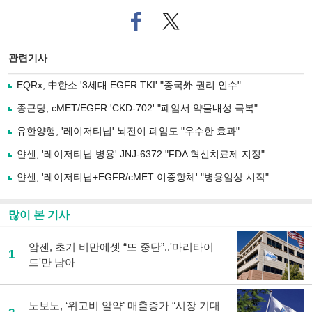
페
트위
이
터로
스
기사
북
공유
관련기사
으
하기
로
EQRx, 中한소 '3세대 EGFR TKI' "중국外 권리 인수"
기
사
종근당, cMET/EGFR 'CKD-702' "폐암서 약물내성 극복"
공
유
유한양행, '레이저티닙' 뇌전이 폐암도 "우수한 효과"
하
얀센, '레이저티닙 병용' JNJ-6372 "FDA 혁신치료제 지정"
기
얀센, '레이저티닙+EGFR/cMET 이중항체' "병용임상 시작"
많이 본 기사
암젠, 초기 비만에셋 “또 중단”..'마리타이
1
드'만 남아
노보노, ‘위고비 알약’ 매출증가 “시장 기대