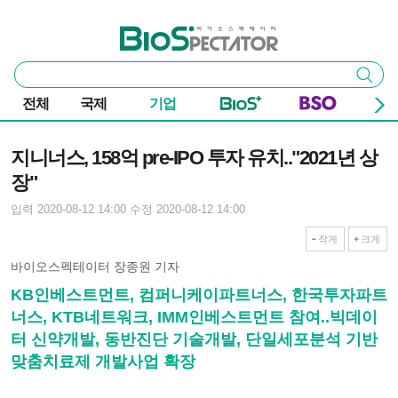
본문 바로가기
주요 메뉴
바이오스펙테이터
통
검색
합
검
전체
국제
기업
색
기사본문
지니너스, 158억 pre-IPO 투자 유치.."2021년 상
장"
입력 2020-08-12 14:00
수정 2020-08-12 14:00
작게
크게
바이오스펙테이터 장종원 기자
KB인베스트먼트, 컴퍼니케이파트너스, 한국투자파트
너스, KTB네트워크, IMM인베스트먼트 참여..빅데이
터 신약개발, 동반진단 기술개발, 단일세포분석 기반
맞춤치료제 개발사업 확장