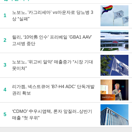
유
하
노보노, '카그리세마' vs마운자로 당뇨병 3
기
1
상 “실패”
릴리, ‘10억弗 인수’ 프리베일 'GBA1 AAV'
2
고셔병 중단
노보노, ‘위고비 알약’ 매출증가 “시장 기대
3
못미쳐”
리가켐, 넥스트큐어 'B7-H4 ADC' 단독개발
4
권리 확보
‘CDMO’ 中우시앱텍, 론자 앞질러..상반기
5
매출 “첫 우위”