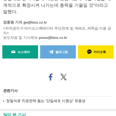
계적으로 확장시켜 나가는데 총력을 기울일 것"이라고
말했다.
장종원 기자
jjw@bios.co.kr
<저작권자 © 바이오스펙테이터 무단전재 및 재배포, AI학습 이용 금
지>
보도자료 및 기사제보
press@bios.co.kr
뉴스레터
텔레그램
카카오톡
페
트위
이
터로
스
기사
북
공유
관련기사
으
하기
로
정밀의료 치료전략 돕는 '단일세포 시퀀싱' 유용성
기
사
공
많이 본 기사