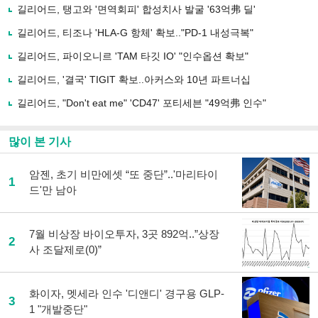
로
길리어드, 탱고와 '면역회피' 합성치사 발굴 '63억弗 딜'
기
사
길리어드, 티조나 'HLA-G 항체' 확보.."PD-1 내성극복"
공
유
길리어드, 파이오니르 'TAM 타깃 IO' "인수옵션 확보"
하
길리어드, '결국' TIGIT 확보..아커스와 10년 파트너십
기
길리어드, "Don't eat me" 'CD47' 포티세븐 "49억弗 인수"
많이 본 기사
암젠, 초기 비만에셋 “또 중단”..'마리타이
1
드'만 남아
7월 비상장 바이오투자, 3곳 892억..”상장
2
사 조달제로(0)”
화이자, 멧세라 인수 '디앤디' 경구용 GLP-
3
1 "개발중단"