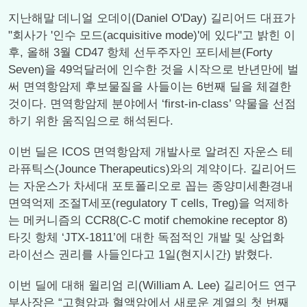
지난해말 데니얼 오데이(Daniel O'Day) 길리어드 대표가
"회사가 '인수 모드(acquisitive mode)'에 있다"고 밝힌 이
후, 올해 3월 CD47 항체 선두주자인 포티세븐(Forty
Seven)을 49억달러에 인수한 것을 시작으로 반년만에 벌
써 면역항암제 후보물질을 사들이는 6번째 딜을 체결한
것이다. 면역항암제 분야에서 ‘first-in-class’ 약물을 선점
하기 위한 움직임으로 해석된다.
이번 딜은 ICOS 면역항암제 개발사로 알려진 자운스 테
라퓨틱스(Jounce Therapeutics)와의 계약이다. 길리어드
는 자운스가 차세대 포토폴리오로 꼽는 종양미세환경내
면역억제 조절T세포(regulatory T cells, Treg)을 억제하
는 메커니즘의 CCR8(C-C motif chemokine receptor 8)
타깃 항체 ‘JTX-1811’에 대한 독점적인 개발 및 상업화
라이선스 권리를 사들인다고 1일(현지시간) 밝혔다.
이번 딜에 대해 윌리엄 리(William A. Lee) 길리어드 연구
부사장은 “고형암과 혈액암에서 새로운 계열의 첫 번째