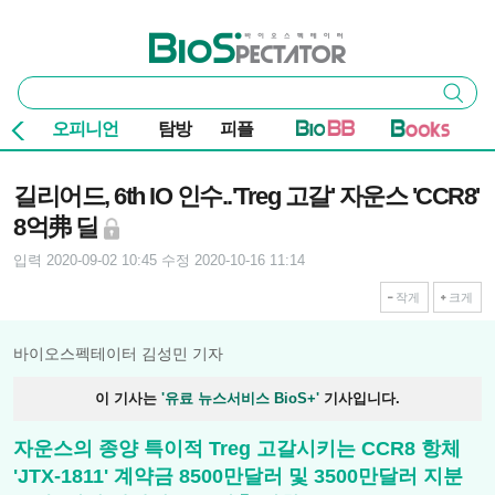
본문 바로가기
주요 메뉴
바이오스펙테이터
통
검색
합
검
오피니언
탐방
피플
색
기사본문
길리어드, 6th IO 인수..'Treg 고갈' 자운스 'CCR8'
8억弗 딜
입력 2020-09-02 10:45
수정 2020-10-16 11:14
작게
크게
바이오스펙테이터 김성민 기자
이 기사는
'유료 뉴스서비스 BioS+'
기사입니다.
자운스의 종양 특이적 Treg 고갈시키는 CCR8 항체
'JTX-1811' 계약금 8500만달러 및 3500만달러 지분