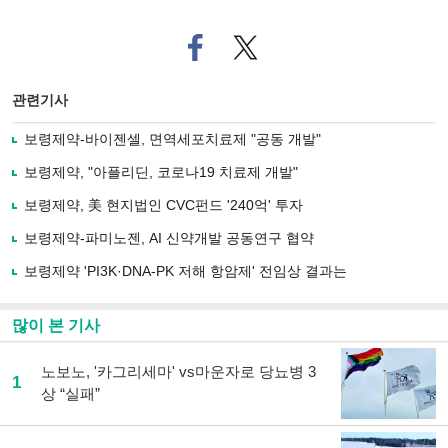
페
트위
이
터로
스
기사
북
공유
관련기사
으
하기
로
보령제약-바이젠셀, 면역세포치료제 "공동 개발"
기
사
보령제약, "아플리딘, 코로나19 치료제 개발"
공
유
보령제약, 美 현지법인 CVC펀드 '240억' 투자
하
보령제약-파미노젠, AI 신약개발 공동연구 협약
기
보령제약 'PI3K·DNA-PK 저해 항암제' 전임상 결과는
많이 본 기사
노보노, '카그리세마' vs마운자로 당뇨병 3
1
상 “실패”