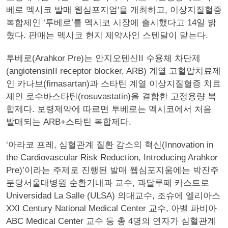
베로 멕시코 발매 웹심포지엄'을 개최하고, 이상지질혈증
복합제인 ‘투베로’를 멕시코 시장에 출시했다고 14일 밝
혔다. 판매는 멕시코 현지 제약사인 스텐달이 맡는다.
투베로(Arahkor Pre)는 안지오텐신II 수용체 차단제
(angiotensinII receptor blocker, ARB) 계열 고혈압치료제
인 카나브(fimasartan)과 스타틴 계열 이상지질혈증 치료
제인 로수바스타틴(rosuvastatin)을 결합한 고정용량 복
합제다. 보령제약에 따르면 투베로는 멕시코에서 처음
발매되는 ARB+스타틴 복합제다.
‘아라코 프레, 심혈관계 질환 감소의 혁신(Innovation in
the Cardiovascular Risk Reduction, Introducing Arahkor
Pre)’이라는 주제로 진행된 발매 웹심포지움에는 박진주
분당서울대병원 순환기내과 교수, 과달루페 카스트로
Universidad La Salle (ULSA) 의대교수, 조슈에 엘리아스
XXI Century National Medical Center 교수, 아벨 파비아
ABC Medical Center 교수 등 총 4명의 연자가 심혈관계