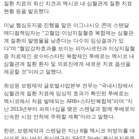
질환 치료의 최신 지견과 멕시코 내 심혈관계 질환 치료
현황 등을 발표했다.
이날 웹심포지움 진행을 맡은 이그나시오 콘데 스텐달
메디컬책임자는 “고혈압-이상지질혈증 복합제는 심혈관
계 질환의 발병율을 낮춘다는 다수의 임상결과가 있
다”며 “혈압강하효과를 보이는 피마사르탄과 이상지질혈
증 치료제인 로수바스타틴 복합제인 투베로는 멕시코 내
심혈관계 질환 환자 및 의료진에게 새로운 치료 옵션을
제공할 것”이라고 말했다.
최성원 보령제약 글로벌사업본부 전무는 “국내시장에서
심혈관계 질환 치료에 임상적 효과가 확인된 투베로는
멕시코에서 처음 발매되는 ARB+스타틴복합제”라며 “지
난 2013년부터 파트너십을 맺은 스텐달과 함께 투베로의
신속한 시장 안착에 주력할 계획”이라고 말했다.
한편, 보령제약과 스텐달은 지난 8월 멕시코 처방의를 대
상으로 카나브의 최신연구인 ‘FAST Study’ 웹심포지움을