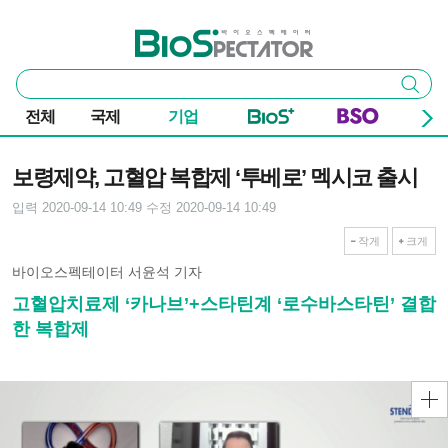
본문 바로가기
주요 메뉴
바이오스펙테이터
통
검색
합
검
전체
국제
기업
색
기사본문
보령제약, 고혈압 복합제 ‘투베로’ 멕시코 출시
입력 2020-09-14 10:49
수정 2020-09-14 10:49
작게
크게
바이오스펙테이터 서윤석 기자
고혈압치료제 ‘카나브’+스타틴계 ‘로수바스타틴’ 결합
한 복합제