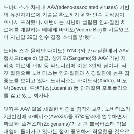
노바티스가 차세대 AAV(adeno-associated viruses) 기반
의 유전자치료제 기술을 확보하기 위한 인수 움직임이
또다시 포착됐다. 이번에는 지난해 설립된 안과질환 치
료제를 개발하는 베데레 바이오(Vedere Bio)를 사들였으
며 지난달 29일 인수 결정 소식을 밝혔다.
노바티스가 올해만 다이노(DYNO)와 안과질환에서 AAV
캡시드(capsid) 발굴, 상가모(Sangamo)와 AAV 기반 자
폐증 치료제 개발 등 파트너십에 이은 3번째 딜이다. 타
깃 질환으로 노바티스는 안과질환과 신경질환에 높은 집
중도를 보이고 있다. 노바티스는 자이드라(Xiidra), 비오
뷰(Beovu), 루센티스(Lucentis) 등 안과질환 포토폴리오
를 갖고 있는 회사다.
잇따른 AAV 딜을 체결한 배경을 짐작해보면, 노바티스가
2년반전에 아벡시스(AveXis)를 87억달러에 인수하면서
확보한 ‘졸겐스마(Zolgensma)’가 최근 블록버스터 약물
대열에 들어가고 있다는 점이 중요하게 작용했을 것으로