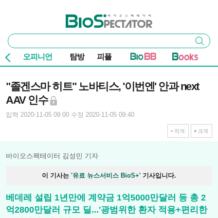
본문 바로가기
주요 메뉴
바이오스펙테이터
통
검색
합
검
오피니언
탐방
피플
색
기사본문
"졸겐스마 히트" 노바티스, '이번엔' 안과 next
AAV 인수
입력 2020-11-05 09:00
수정 2020-11-05 09:40
작게
크게
바이오스펙테이터 김성민 기자
이 기사는
'유료 뉴스서비스 BioS+'
기사입니다.
베데레 설립 1년만에 계약금 1억5000만달러 등 총 2
억2800만달러 규모 딜...'광범위한 환자 적용+편리한