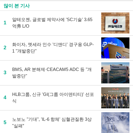
많이 본 기사
알테오젠, 글로벌 제약사에 'SC기술' 3.65
1
억弗 L/O
화이자, 멧세라 인수 '디앤디' 경구용 GLP-
2
1 "개발중단"
BMS, AR 분해제·CEACAM5 ADC 등 "개
3
발중단"
HLB그룹, 신규 'GI(그룹 아이덴티티)' 선포
4
식
노보노 "기대", 'IL-6 항체' 심혈관질환 3상
5
"실패”