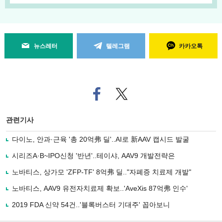
뉴스레터
텔레그램
카카오톡
페
트위
이
터로
스
기사
북
공유
관련기사
으
하기
로
다이노, 안과·근육 '총 20억弗 딜'..AI로 新AAV 캡시드 발굴
기
사
시리즈A·B~IPO신청 '반년'..테이샤, AAV9 개발전략은
공
유
노바티스, 상가모 'ZFP-TF' 8억弗 딜.."자폐증 치료제 개발"
하
노바티스, AAV9 유전자치료제 확보..'AveXis 87억弗 인수'
기
2019 FDA 신약 54건..'블록버스터 기대주' 꼽아보니