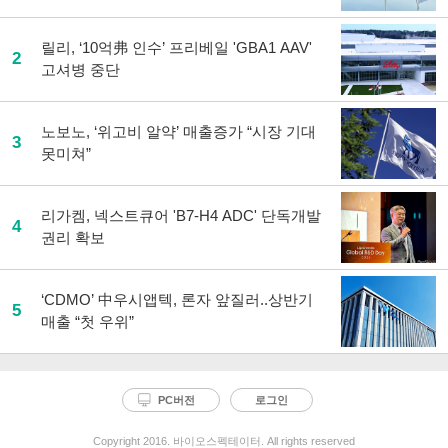
릴리, ‘10억弗 인수’ 프리베일 'GBA1 AAV'
2
고셔병 중단
노보노, ‘위고비 알약’ 매출증가 “시장 기대
3
못미쳐”
리가켐, 넥스트큐어 'B7-H4 ADC' 단독개발
4
권리 확보
‘CDMO’ 中우시앱텍, 론자 앞질러..상반기
5
매출 “첫 우위”
PC버전
로그인
Copyright 2016. 바이오스펙테이터. All rights reserved