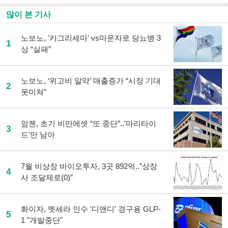
으
하기
많이 본 기사
로
기
사
노보노, '카그리세마' vs마운자로 당뇨병 3
1
공
상 “실패”
유
하
기
노보노, ‘위고비 알약’ 매출증가 “시장 기대
2
못미쳐”
암젠, 초기 비만에셋 “또 중단”..'마리타이
3
드'만 남아
7월 비상장 바이오투자, 3곳 892억..”상장
4
사 조달제로(0)”
화이자, 멧세라 인수 '디앤디' 경구용 GLP-
5
1 "개발중단"