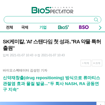
본문 바로가기
주요 메뉴
바이오스펙테이터
통
검색
합
검
전체
국제
기업
색
기사본문
SK케미칼, 'AI' 스탠다임 첫 성과.."RA 약물 특허
출원"
입력 2021-01-07 10:43
수정 2021-01-07 10:43
작게
크게
바이오스펙테이터 김성민 기자
신약재창출(drug repositioning) 방식으로 류마티스
관절염 효과 물질 발굴..."두 회사 NASH, RA 공동연
구 지속"