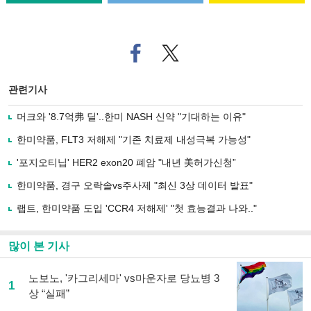
페
트위
이
터로
스
기사
북
공유
관련기사
으
하기
로
머크와 '8.7억弗 딜'..한미 NASH 신약 "기대하는 이유"
기
사
한미약품, FLT3 저해제 "기존 치료제 내성극복 가능성"
공
유
'포지오티닙' HER2 exon20 폐암 "내년 美허가신청”
하
한미약품, 경구 오락솔vs주사제 "최신 3상 데이터 발표"
기
랩트, 한미약품 도입 'CCR4 저해제' "첫 효능결과 나와.."
많이 본 기사
노보노, '카그리세마' vs마운자로 당뇨병 3
1
상 “실패”