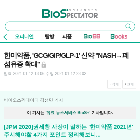
본문 바로가기
주요 메뉴
바이오스펙테이터
통
검색
합
검
오피니언
탐방
피플
색
기사본문
한미약품, 'GCG/GIP/GLP-1' 신약 "NASH→폐
섬유증 확대"
입력 2021-01-12 13:06
수정 2021-01-12 23:02
작게
크게
바이오스펙테이터 김성민 기자
이 기사는
'유료 뉴스서비스 BioS+'
기사입니다.
[JPM 2020]권세창 사장이 말하는 '한미약품 2021년'
주시해야할 4가지 포인트 정리해보니...