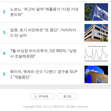
노보노, ‘위고비 알약’ 매출증가 “시장 기대
2
못미쳐”
암젠, 초기 비만에셋 “또 중단”..'마리타이
3
드'만 남아
7월 비상장 바이오투자, 3곳 892억..”상장
4
사 조달제로(0)”
화이자, 멧세라 인수 '디앤디' 경구용 GLP-
5
1 "개발중단"
PC버전
로그인
Copyright 2016. 바이오스펙테이터. All rights reserved