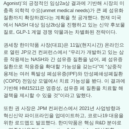
Agonist)’의 긍정적인 임상2a상 결과에 기반해 시장의 미
충족 의학적 수요(unmet medical needs)가 큰 폐 섬유화
질환까지 확장하겠다는 계획을 첫 공개했다. 현재 미국
에서 NASH 대상 임상2b상을 진행하고 있는 신약 후보물
질로, GLP-1 계열 경쟁 약물과는 차별화된 전략이다.
권세창 한미약품 사장(대표)은 11일(현지시간) 온라인으
로 열린 JP모건 컨퍼런스에서 “우리가 개발하고 있는 삼
중 작용제는 NASH와 간 섬유증 질환을 넘어, 폐 섬유증
질환으로 적응증을 확대할 가능성을 갖는다”며 “삼중작
용제는 여러 특발성 폐섬유증(IPF)와 만성폐쇄성폐질환
(COPD) 전임상 모델에서 치료 가능성을 봤다. 이 결과에
기반해 HM15211은 염증성, 섬유증 폐 질환을 치료할 해
결책을 제시할 수 있을 것”이라고 말했다.
또한 권 사장은 JPM 컨퍼런스에서 2021년 사업방향과
혁신신약 파이프라인을 업데이트하고, 코로나19 대응을
위한 로드맵도 발표했다. 한미약품은 핵심 R&D 분야로