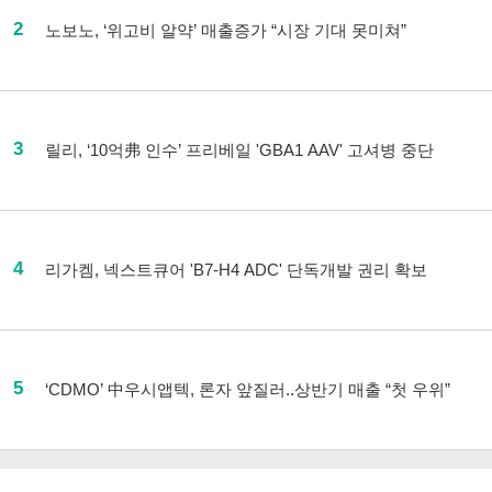
2
노보노, ‘위고비 알약’ 매출증가 “시장 기대 못미쳐”
3
릴리, ‘10억弗 인수’ 프리베일 'GBA1 AAV' 고셔병 중단
4
리가켐, 넥스트큐어 'B7-H4 ADC' 단독개발 권리 확보
5
‘CDMO’ 中우시앱텍, 론자 앞질러..상반기 매출 “첫 우위”