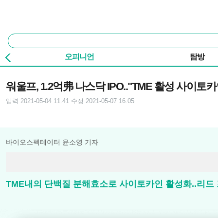
본문 바로가기
주요 메뉴
통
합
검
오피니언
탐방
색
기사본문
워울프, 1.2억弗 나스닥 IPO.."TME 활성 사이토카
입력 2021-05-04 11:41
수정 2021-05-07 16:05
바이오스펙테이터 윤소영 기자
TME내의 단백질 분해효소로 사이토카인 활성화..리드 프로