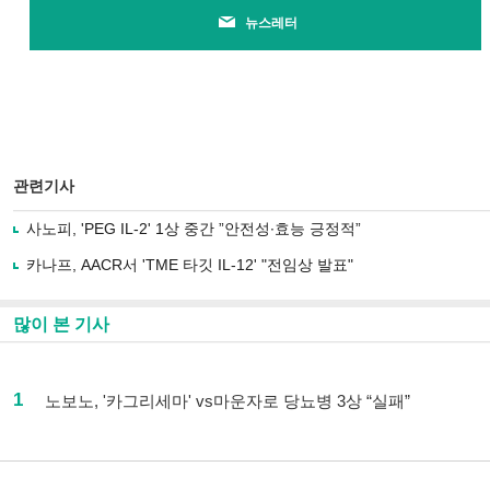
뉴스레터
관련기사
사노피, 'PEG IL-2' 1상 중간 ”안전성∙효능 긍정적”
카나프, AACR서 'TME 타깃 IL-12' "전임상 발표"
많이 본 기사
1
노보노, '카그리세마' vs마운자로 당뇨병 3상 “실패”