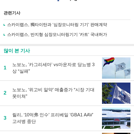
이
터로
스
기사
북
공유
관련기사
으
하기
로
스카이랩스, 獨타이탄과 '심장모니터링 기기' 판매계약
기
사
스카이랩스, 반지형 심장모니터링기기 '카트' 국내허가
공
유
하
많이 본 기사
기
노보노, '카그리세마' vs마운자로 당뇨병 3
1
상 “실패”
노보노, ‘위고비 알약’ 매출증가 “시장 기대
2
못미쳐”
릴리, ‘10억弗 인수’ 프리베일 'GBA1 AAV'
3
고셔병 중단