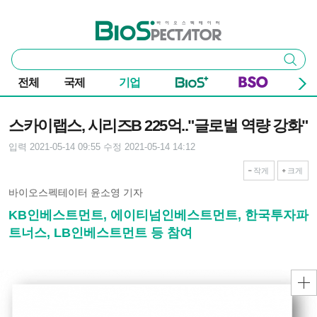
본문 바로가기
주요 메뉴
바이오스펙테이터
통
검색
합
검
전체
국제
기업
색
기사본문
스카이랩스, 시리즈B 225억.."글로벌 역량 강화"
입력 2021-05-14 09:55
수정 2021-05-14 14:12
작게
크게
바이오스펙테이터 윤소영 기자
KB인베스트먼트, 에이티넘인베스트먼트, 한국투자파
트너스, LB인베스트먼트 등 참여