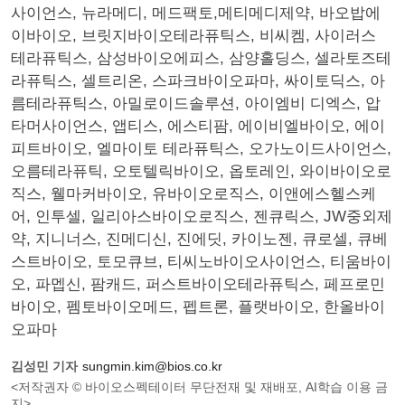
사이언스, 뉴라메디, 메드팩토,메티메디제약, 바오밥에
이바이오, 브릿지바이오테라퓨틱스, 비씨켐, 사이러스
테라퓨틱스, 삼성바이오에피스, 삼양홀딩스, 셀라토즈테
라퓨틱스, 셀트리온, 스파크바이오파마, 싸이토딕스, 아
름테라퓨틱스, 아밀로이드솔루션, 아이엠비 디엑스, 압
타머사이언스, 앱티스, 에스티팜, 에이비엘바이오, 에이
피트바이오, 엘마이토 테라퓨틱스, 오가노이드사이언스,
오름테라퓨틱, 오토텔릭바이오, 옵토레인, 와이바이오로
직스, 웰마커바이오, 유바이오로직스, 이앤에스헬스케
어, 인투셀, 일리아스바이오로직스, 젠큐릭스, JW중외제
약, 지니너스, 진메디신, 진에딧, 카이노젠, 큐로셀, 큐베
스트바이오, 토모큐브, 티씨노바이오사이언스, 티움바이
오, 파멥신, 팜캐드, 퍼스트바이오테라퓨틱스, 페프로민
바이오, 펨토바이오메드, 펩트론, 플랫바이오, 한올바이
오파마
김성민 기자
sungmin.kim@bios.co.kr
<저작권자 © 바이오스펙테이터 무단전재 및 재배포, AI학습 이용 금
지>