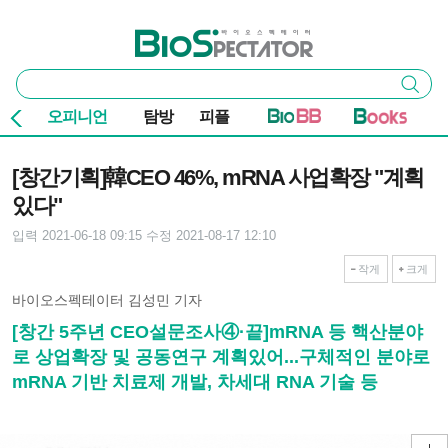
본문 바로가기
주요 메뉴
바이오스펙테이터
통
검색
합
검
오피니언
탐방
피플
색
기사본문
[창간기획]韓CEO 46%, mRNA 사업확장 "계획
있다"
입력 2021-06-18 09:15
수정 2021-08-17 12:10
작게
크게
바이오스펙테이터 김성민 기자
[창간 5주년 CEO설문조사④·끝]mRNA 등 핵산분야
로 상업확장 및 공동연구 계획있어...구체적인 분야로
mRNA 기반 치료제 개발, 차세대 RNA 기술 등