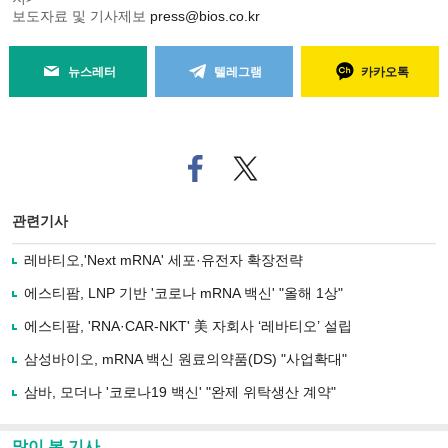
보도자료 및 기사제보
press@bios.co.kr
뉴스레터
텔레그램
카카오톡
페
트위
이
터로
스
기사
북
공유
관련기사
으
하기
로
레바티오,'Next mRNA' 세포·유전자 확장전략
기
사
에스티팜, LNP 기반 '코로나 mRNA 백신' "올해 1상"
공
유
에스티팜, 'RNA·CAR-NKT' 美 자회사 ‘레바티오’ 설립
하
삼성바이오, mRNA 백신 원료의약품(DS) "사업확대"
기
삼바, 모더나 '코로나19 백신' "완제 위탁생산 계약"
많이 본 기사