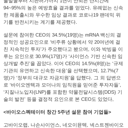
물발굴부터 시판허가까지 1년이 안되는 단시간에
94~95%의 높은 예방효율 결과를 얻었다. 유례없는 신속
한 제품출시와 우수한 임상 결과로 코로나19 팬데믹 위
기를 반전시키는 계기를 제공했다.
설문에 참여한 CEO의 34.5%(19명)는 mRNA 백신의 결
정적인 성공요인으로 ‘비주류 상황에서 약 20여년에 걸
친 지속적인 투자’가 주요했다고 봤으며, 이와 박빙을 이
루는 요인으로 30.9%(17명)가 ‘사이언스 기반 신속한 임
상개발 추진’을 꼽았다. 이어 CEO의 14.5%(8명)는 ‘규제
기관의 유연하고 신속한 대응’을 선택했으며, 12.7%(7
명)가 ‘정부의 대규모 자금지원’을 답했다. 그 외 답변으
로 ‘바이오엔텍과 모더나의 임직원을 믿어준 투자자들’,
‘지질나노입자(LNP)를 포함한 약물전달시스템(DDS) 기
술의 발전’ 등을 결정적 요인으로 본 CEO도 있었다,
<바이오스펙테이터 창간 5주년 설문 참여 기업들>
고바이오랩, 나손사이언스, 네오이뮨텍, 넥스트젠바이오