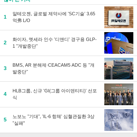
알테오젠, 글로벌 제약사에 'SC기술' 3.65
1
억弗 L/O
화이자, 멧세라 인수 '디앤디' 경구용 GLP-
2
1 "개발중단"
BMS, AR 분해제·CEACAM5 ADC 등 "개
3
발중단"
HLB그룹, 신규 'GI(그룹 아이덴티티)' 선포
4
식
노보노 "기대", 'IL-6 항체' 심혈관질환 3상
5
"실패”