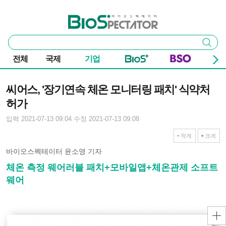
본문 바로가기
주요 메뉴
바이오스펙테이터
통
검색
합
검
전체
국제
기업
색
기사본문
씨어스, '장기연속 체온 모니터링 패치' 식약처
허가
입력 2021-07-13 09:04
수정 2021-07-13 09:08
작게
크게
바이오스펙테이터 윤소영 기자
체온 측정 웨어러블 패치+모바일앱+체온관제 소프트
웨어