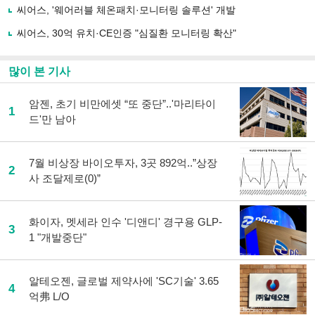
씨어스, '웨어러블 체온패치·모니터링 솔루션' 개발
기
씨어스, 30억 유치·CE인증 "심질환 모니터링 확산"
많이 본 기사
암젠, 초기 비만에셋 “또 중단”..'마리타이
1
드'만 남아
7월 비상장 바이오투자, 3곳 892억..”상장
2
사 조달제로(0)”
화이자, 멧세라 인수 '디앤디' 경구용 GLP-
3
1 "개발중단"
알테오젠, 글로벌 제약사에 'SC기술' 3.65
4
억弗 L/O