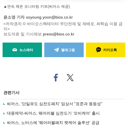
▲연속 체온 모니터링 키트(씨어스 제공)
윤소영 기자
soyoung.yoon@bios.co.kr
<저작권자 © 바이오스펙테이터 무단전재 및 재배포, AI학습 이용 금
지>
보도자료 및 기사제보
press@bios.co.kr
뉴스레터
텔레그램
카카오톡
페
트위
이
터로
스
기사
북
공유
관련기사
으
하기
로
씨어스, '단일유도 심전도패치' 임상서 "표준과 동등성"
기
사
대웅제약-씨어스, 웨어러블 심전도기 ‘모비케어’ 출시
공
유
씨어스, 노터스에 '웨어러블패치 펫케어 솔루션' 공급
하