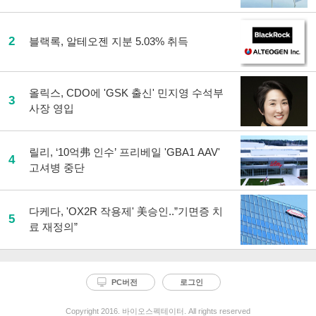
2
블랙록, 알테오젠 지분 5.03% 취득
올릭스, CDO에 'GSK 출신' 민지영 수석부
3
사장 영입
릴리, ‘10억弗 인수’ 프리베일 'GBA1 AAV'
4
고셔병 중단
다케다, 'OX2R 작용제' 美승인..”기면증 치
5
료 재정의”
PC버전
로그인
Copyright 2016. 바이오스펙테이터. All rights reserved