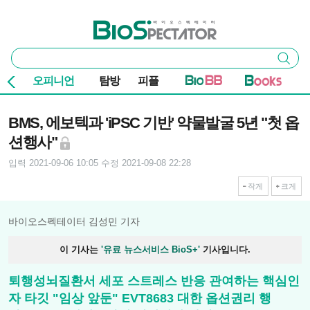
본문 바로가기
주요 메뉴
바이오스펙테이터
통
검색
합
검
오피니언
탐방
피플
색
기사본문
BMS, 에보텍과 'iPSC 기반' 약물발굴 5년 "첫 옵
션행사"
입력 2021-09-06 10:05
수정 2021-09-08 22:28
작게
크게
바이오스펙테이터 김성민 기자
이 기사는
'유료 뉴스서비스 BioS+'
기사입니다.
퇴행성뇌질환서 세포 스트레스 반응 관여하는 핵심인
자 타깃 "임상 앞둔" EVT8683 대한 옵션권리 행