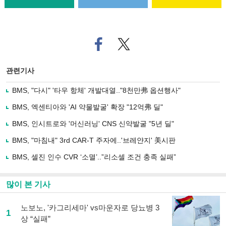
페
트위
이
터로
스
기사
북
공유
관련기사
으
하기
로
BMS, "다시" '타우 항체' 개발대열.."8천만弗 옵션행사"
기
사
BMS, 엑센티아와 'AI 약물발굴' 확장 "12억弗 딜"
공
유
BMS, 인시트로와 '머신러닝' CNS 신약발굴 "5년 딜"
하
BMS, "마침내" 3rd CAR-T 주자에..'브레얀지' 美시판
기
BMS, 셀진 인수 CVR ‘소멸’..”리소셀 조건 충족 실패”
많이 본 기사
노보노, '카그리세마' vs마운자로 당뇨병 3
1
상 “실패”