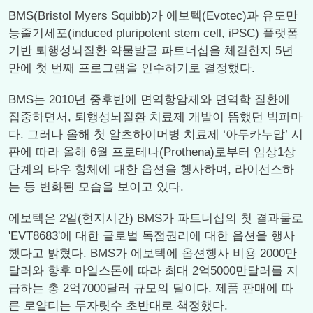
BMS(Bristol Myers Squibb)가 에보텍(Evotec)과 유도만
능줄기세포(induced pluripotent stem cell, iPSC) 플랫폼
기반 퇴행성뇌질환 약물발굴 파트너십을 체결한지 5년
만에 첫 번째 프로그램을 인수하기로 결정했다.
BMS는 2010년 중후반에 면역항암제와 면역학 질환에
집중하면서, 퇴행성뇌질환 치료제 개발이 뜸했던 빅파마
다. 그러나 올해 첫 알츠하이머병 치료제 ‘아두카누맙’ 시
판에 따라 올해 6월 프로테나(Prothena)로부터 임상1상
단계의 타우 항체에 대한 옵션을 행사하며, 라이선스하
는 등 변화된 모습을 보이고 있다.
에보텍은 2일(현지시간) BMS가 파트너십의 첫 결과물로
'EVT8683'에 대한 글로벌 독점권리에 대한 옵션을 행사
했다고 밝혔다. BMS가 에보텍에 옵션행사 비용 2000만
달러와 향후 마일스톤에 따라 최대 2억5000만달러를 지
급하는 총 2억7000달러 규모의 딜이다. 제품 판매에 따
른 로얄티는 두자릿수 초반대로 책정했다.