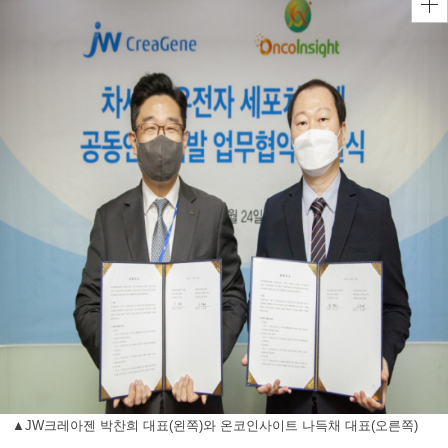
▲JW크레아젠 박찬희 대표(왼쪽)와 온코인사이트 나득채 대표(오른쪽)