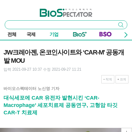
본문 바로가기
주요 메뉴
바이오스펙테이터
통
검색
합
검
전체
국제
기업
색
기사본문
JW크레아젠, 온코인사이트와 ‘CAR-M’ 공동개
발 MOU
입력 2021-09-27 10:37
수정 2021-09-27 11:21
작게
크게
바이오스펙테이터 노신영 기자
대식세포에 CAR 유전자 발현시킨 ‘CAR-
Macrophage’ 세포치료제 공동연구, 고형암 타깃
CAR-T 치료제