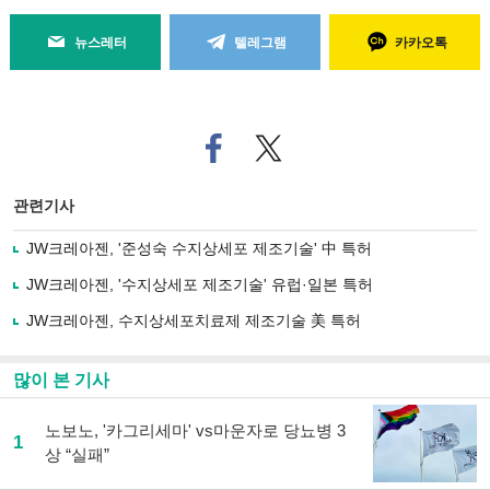
뉴스레터
텔레그램
카카오톡
페
트위
이
터로
스
기사
북
공유
관련기사
으
하기
로
JW크레아젠, '준성숙 수지상세포 제조기술' 中 특허
기
사
JW크레아젠, '수지상세포 제조기술' 유럽·일본 특허
공
유
JW크레아젠, 수지상세포치료제 제조기술 美 특허
하
기
많이 본 기사
노보노, '카그리세마' vs마운자로 당뇨병 3
1
상 “실패”