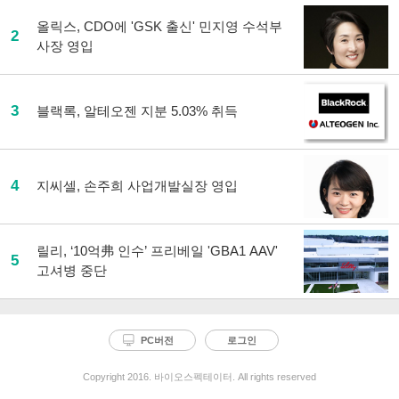
올릭스, CDO에 'GSK 출신' 민지영 수석부
2
사장 영입
3
블랙록, 알테오젠 지분 5.03% 취득
4
지씨셀, 손주희 사업개발실장 영입
릴리, ‘10억弗 인수’ 프리베일 'GBA1 AAV'
5
고셔병 중단
PC버전
로그인
Copyright 2016. 바이오스펙테이터. All rights reserved