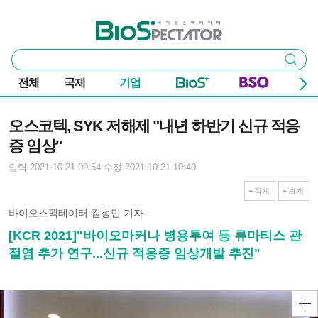
본문 바로가기
주요 메뉴
바이오스펙테이터
통
검색
합
검
전체
국제
기업
색
기사본문
오스코텍, SYK 저해제 "내년 하반기 신규 적응
증 임상"
입력 2021-10-21 09:54
수정 2021-10-21 10:40
작게
크게
바이오스펙테이터 김성민 기자
[KCR 2021]"바이오마커나 병용투여 등 류마티스 관
절염 추가 연구...신규 적응증 임상개발 추진"