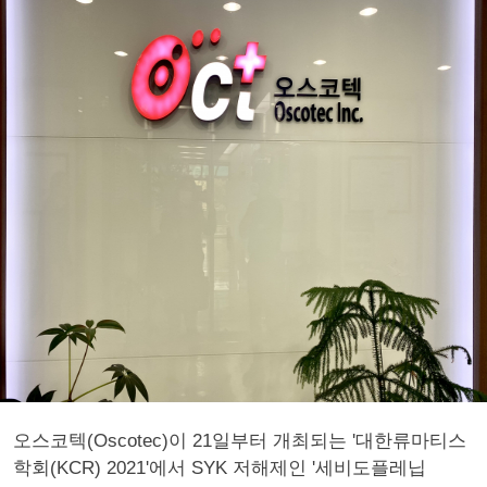
오스코텍(Oscotec)이 21일부터 개최되는 '대한류마티스
학회(KCR) 2021'에서 SYK 저해제인 '세비도플레닙