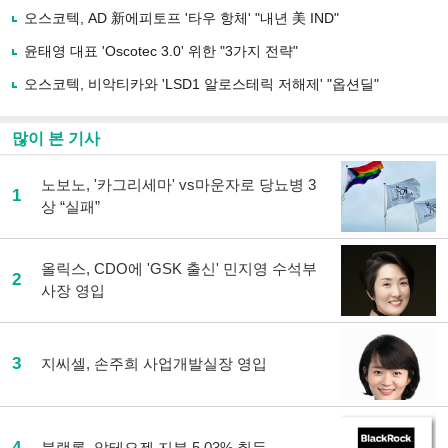
유
오스코텍, AD 新에피토프 '타우 항체' "내년 美 IND"
하
윤태영 대표 'Oscotec 3.0' 위한 "3가지 전략"
기
오스코텍, 비악티카와 'LSD1 알로스테릭 저해제' "옵션딜"
많이 본 기사
노보노, '카그리세마' vs마운자로 당뇨병 3
1
상 “실패”
올릭스, CDO에 'GSK 출신' 민지영 수석부
2
사장 영입
3
지씨셀, 손주희 사업개발실장 영입
4
블랙록, 알테오젠 지분 5.03% 취득