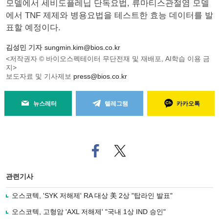
모델에서 세비도플레닙 단독요법, 류마티스관절염 모델
에서 TNF 제제와 병용요법을 테스트한 효능 데이터를 발
표할 예정이다.
김성민 기자
sungmin.kim@bios.co.kr
<저작권자 © 바이오스펙테이터 무단전재 및 재배포, AI학습 이용 금
지>
보도자료 및 기사제보
press@bios.co.kr
뉴스레터
텔레그램
카카오톡
페
트위
이
터로
스
기사
북
공유
관련기사
으
하기
로
오스코텍, 'SYK 저해제' RA 대상 美 2상 "탑라인 발표"
기
사
오스코텍, 고형암 'AXL 저해제' "국내 1상 IND 승인"
공