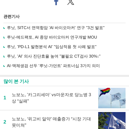
이
터로
스
기사
북
공유
관련기사
으
하기
로
루닛, SITC서 면역항암 'AI 바이오마커' 연구 "3건 발표"
기
사
루닛-메드팩토, AI 종양 바이오마커 연구개발 MOU
공
유
루닛, 'PD-L1 발현분석 AI' "임상적용 첫 사례 발표"
하
루닛, 'AI' 의사 진단효율 높여 "불필요 CT검사 30%↓"
기
AI·액체생검 선두 '루닛-가던트' 파트너십 3가지 의미
많이 본 기사
노보노, '카그리세마' vs마운자로 당뇨병 3
1
상 “실패”
노보노, ‘위고비 알약’ 매출증가 “시장 기대
2
못미쳐”