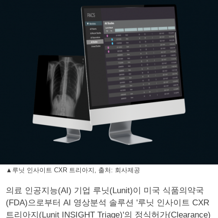
▲루닛 인사이트 CXR 트리아지, 출처: 회사제공
의료 인공지능(AI) 기업 루닛(Lunit)이 미국 식품의약국
(FDA)으로부터 AI 영상분석 솔루션 '루닛 인사이트 CXR
트리아지(Lunit INSIGHT Triage)'의 정식허가(Clearance)