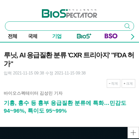
본문 바로가기
주요 메뉴
바이오스펙테이터
통
검색
합
검
전체
국제
기업
색
기사본문
루닛, AI 응급질환 분류 'CXR 트리아지' "FDA 허
가"
입력 2021-11-15 09:38
수정 2021-11-15 09:38
작게
크게
바이오스펙테이터 김성민 기자
기흉, 흉수 등 흉부 응급질환 분류에 특화…민감도
94~96%, 특이도 95~99%