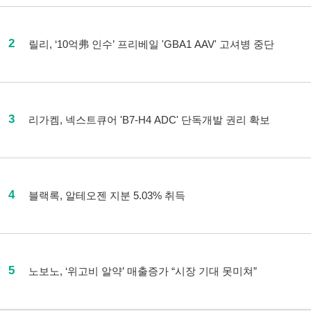
2
릴리, ‘10억弗 인수’ 프리베일 'GBA1 AAV' 고셔병 중단
3
리가켐, 넥스트큐어 'B7-H4 ADC' 단독개발 권리 확보
4
블랙록, 알테오젠 지분 5.03% 취득
5
노보노, ‘위고비 알약’ 매출증가 “시장 기대 못미쳐”