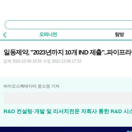
본문 바로가기
주요 메뉴
통
합
검
오피니언
탐방
색
기사본문
일동제약, "2023년까지 10개 IND 제출"..파이프
입력 2021-12-09 10:51
수정 2021-12-09 17:52
바이오스펙테이터 윤소영 기자
R&D 컨설팅·개발 및 리서치전문 자회사 통한 R&D 시