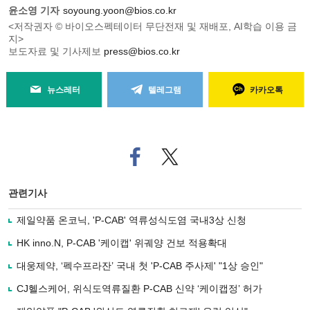
윤소영 기자
soyoung.yoon@bios.co.kr
<저작권자 © 바이오스펙테이터 무단전재 및 재배포, AI학습 이용 금
지>
보도자료 및 기사제보
press@bios.co.kr
뉴스레터
텔레그램
카카오톡
페
트위
이
터로
스
기사
북
공유
관련기사
으
하기
로
제일약품 온코닉, 'P-CAB' 역류성식도염 국내3상 신청
기
사
HK inno.N, P-CAB '케이캡' 위궤양 건보 적용확대
공
유
대웅제약, ‘펙수프라잔’ 국내 첫 'P-CAB 주사제' "1상 승인"
하
CJ헬스케어, 위식도역류질환 P-CAB 신약 ‘케이캡정’ 허가
기