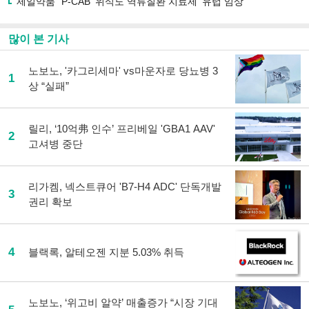
제일약품 "P-CAB '위식도 역류질환 치료제' 유럽 임상"
많이 본 기사
노보노, '카그리세마' vs마운자로 당뇨병 3
1
상 “실패”
릴리, ‘10억弗 인수’ 프리베일 'GBA1 AAV'
2
고셔병 중단
리가켐, 넥스트큐어 'B7-H4 ADC' 단독개발
3
권리 확보
4
블랙록, 알테오젠 지분 5.03% 취득
노보노, ‘위고비 알약’ 매출증가 “시장 기대