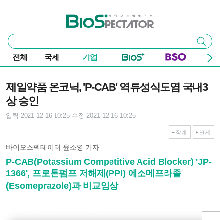
본문 바로가기
주요 메뉴
바이오스펙테이터
통
검색
합
검
전체
국제
기업
색
기사본문
제일약품 온코닉, 'P-CAB' 역류성식도염 국내3
상 승인
입력 2021-12-16 10:25
수정 2021-12-16 10:25
작게
크게
바이오스펙테이터 윤소영 기자
P-CAB(Potassium Competitive Acid Blocker) 'JP-
1366', 프로톤펌프 저해제(PPI) 에소메프라졸
(Esomeprazole)과 비교임상