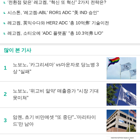
사
‘전환점 맞은’ 레고켐, “혁신 또 혁신” 2가지 전략은?
공
유
시스톤, '레고켐-ABL' ROR1 ADC "美 IND 승인"
하
레고켐, 英익수다와 HER2 ADC '총 10억弗' 기술이전
기
레고켐, 소티오에 'ADC 플랫폼' "총 10.3억弗 L/O"
많이 본 기사
노보노, '카그리세마' vs마운자로 당뇨병 3
1
상 “실패”
노보노, ‘위고비 알약’ 매출증가 “시장 기대
2
못미쳐”
암젠, 초기 비만에셋 “또 중단”..'마리타이
3
드'만 남아