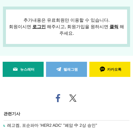
추가내용은 유료회원만 이용할 수 있습니다.
회원이시면
로그인
해주시고, 회원가입을 원하시면
클릭
해
주세요.
뉴스레터
텔레그램
카카오톡
페
트위
이
터로
스
기사
북
공유
관련기사
으
하기
로
레고켐, 포순파마 'HER2 ADC' "폐암 中 2상 승인"
기