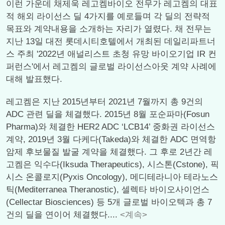
이런 가운데 채제욱 레고켐바이오 전무가 레고켐의 대표
적 해외 라이선스 딜 4가지를 예로들며 각 딜의 전략적
목표와 계약내용을 소개하는 자리가 열렸다. 채 전무는
지난 13일 대전 롯데시티호텔에서 개최된 데일리파트너
스 주최 '2022년 애널리스트 초청 유망 바이오기업 IR 컨
퍼런스'에서 레고켐의 글로벌 라이선스아웃 계약 사례에
대해 발표했다.
레고켐은 지난 2015년부터 2021년 7월까지 총 9건의
ADC 관련 딜을 체결했다. 2015년 8월 포순파마(Fosun
Pharma)와 체결한 HER2 ADC ‘LCB14’ 중화권 라이선스
계약, 2019년 3월 다케다(Takeda)와 체결한 ADC 면역항
암제 후보물질 발굴 계약을 체결했다. 그 후로 2년간 레
고켐은 익수다(Iksuda Therapeutics), 시스톤(Cstone), 픽
시스 온콜로지(Pyxis Oncology), 메디테라니아 테라노스
틱(Mediterranea Theranostic), 셀렉타 바이오사이언스
(Cellectar Biosciences) 등 5개 글로벌 바이오텍과 총 7
건의 딜을 연이어 체결했다....
<계속>