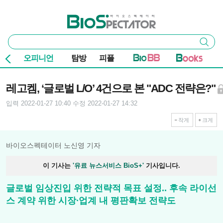
본문 바로가기
주요 메뉴
바이오스펙테이터
통
검색
합
검
오피니언
탐방
피플
색
기사본문
레고켐, ‘글로벌 L/O’ 4건으로 본 "ADC 전략은?"
입력 2022-01-27 10:40
수정 2022-01-27 14:32
작게
크게
바이오스펙테이터 노신영 기자
이 기사는
'유료 뉴스서비스 BioS+'
기사입니다.
글로벌 임상진입 위한 전략적 목표 설정.. 후속 라이선
스 계약 위한 시장∙업계 내 평판확보 전략도