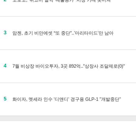
3
암젠, 초기 비만에셋 “또 중단”..'마리타이드'만 남아
4
7월 비상장 바이오투자, 3곳 892억..”상장사 조달제로(0)”
5
화이자, 멧세라 인수 '디앤디' 경구용 GLP-1 "개발중단"