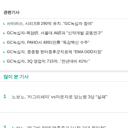
관련기사
사이러스, 시리즈B 290억 유치.."GC녹십자 참여"
GC녹십자-목암硏, 서울대 AI硏과 "신약개발 공동연구"
GC녹십자, PAHO서 4891만弗 “독감백신 수주”
GC녹십자, 중증형 헌터증후군치료제 “EMA ODD지정”
GC녹십자, 3Q 영업익 715억..”전년대비 41%↑”
많이 본 기사
1
노보노, '카그리세마' vs마운자로 당뇨병 3상 “실패”
2
노보노, ‘위고비 알약’ 매출증가 “시장 기대 못미쳐”