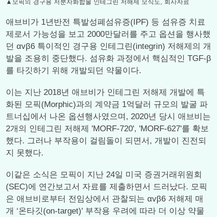
▲모픽의 경구용 저분자화합물 인테그린 저해제 모식도, 회사자료
애브비가 1년반전 특발성폐섬유증(IPF) 등 섬유증 치료
제로서 가능성을 보고 2000만달러를 주고 옵션을 행사했
던 αvβ6 특이적인 경구용 인테그린(integrin) 저해제의 개
발을 조용히 중단했다. 섬유화 과정에서 핵심적인 TGF-β
를 타깃하기 위해 개발되던 약물이다.
이는 지난 2018년 애브비가 인테그린 저해제 개발에 특
화된 모픽(Morphic)과의 계약금 1억달러 규모의 발굴 파
트너십에서 나온 옵션행사였으며, 2020년 당시 애브비는
2개의 인테그린 저해제 'MORF-720', 'MORF-627'를 확보
했다. 그러나 부작용이 걸림돌이 되면서, 개발이 진전되
지 못했다.
이같은 소식은 모픽이 지난 24일 미국 증권거래위원회
(SEC)에 연간보고서 자료를 제출하면서 드러났다. 모픽
은 애브비로부터 전임상에서 관찰되는 αvβ6 저해제 매
개 ‘온타깃(on-target)' 부작용 우려에 따라 더 이상 약물