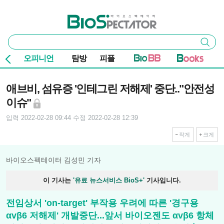
본문 바로가기
주요 메뉴
바이오스펙테이터
통
검색
합
검
오피니언
탐방
피플
색
기사본문
애브비, 섬유증 '인테그린 저해제' 중단.."안전성
이슈"
입력 2022-02-28 09:44
수정 2022-02-28 12:39
작게
크게
바이오스펙테이터 김성민 기자
이 기사는
'유료 뉴스서비스 BioS+'
기사입니다.
전임상서 'on-target' 부작용 우려에 따른 '경구용
αvβ6 저해제' 개발중단...앞서 바이오젠도 αvβ6 항체