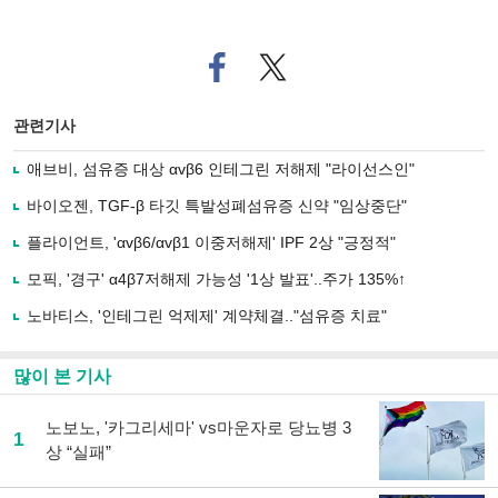
페
트위
이
터로
스
기사
북
공유
관련기사
으
하기
로
애브비, 섬유증 대상 αvβ6 인테그린 저해제 "라이선스인"
기
사
바이오젠, TGF-β 타깃 특발성폐섬유증 신약 "임상중단"
공
유
플라이언트, 'αvβ6/αvβ1 이중저해제' IPF 2상 "긍정적"
하
모픽, '경구' α4β7저해제 가능성 '1상 발표'..주가 135%↑
기
노바티스, '인테그린 억제제' 계약체결.."섬유증 치료"
많이 본 기사
노보노, '카그리세마' vs마운자로 당뇨병 3
1
상 “실패”