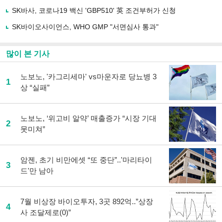
하
SK바사, 코로나19 백신 'GBP510' 英 조건부허가 신청
기
SK바이오사이언스, WHO GMP "서면심사 통과"
많이 본 기사
노보노, '카그리세마' vs마운자로 당뇨병 3
1
상 “실패”
노보노, ‘위고비 알약’ 매출증가 “시장 기대
2
못미쳐”
암젠, 초기 비만에셋 “또 중단”..'마리타이
3
드'만 남아
7월 비상장 바이오투자, 3곳 892억..”상장
4
사 조달제로(0)”