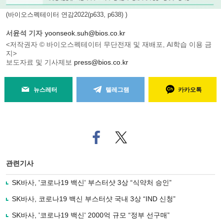
(바이오스펙테이터 연감2022(p633, p638) )
서윤석 기자
yoonseok.suh@bios.co.kr
<저작권자 © 바이오스펙테이터 무단전재 및 재배포, AI학습 이용 금
지>
보도자료 및 기사제보
press@bios.co.kr
뉴스레터
텔레그램
카카오톡
페
트위
이
터로
스
기사
북
공유
관련기사
으
하기
로
SK바사, '코로나19 백신' 부스터샷 3상 “식약처 승인”
기
사
SK바사, 코로나19 백신 부스터샷 국내 3상 “IND 신청”
공
유
SK바사, '코로나19 백신' 2000억 규모 “정부 선구매”