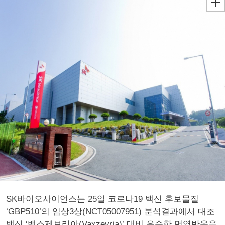
SK바이오사이언스는 25일 코로나19 백신 후보물질
‘GBP510’의 임상3상(NCT05007951) 분석결과에서 대조
백신 ‘백스제브리아(Vaxzevria)’ 대비 우수한 면역반응을