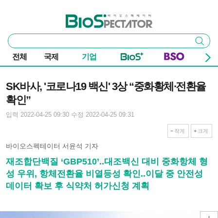
본문 바로가기
주요 메뉴
바이오스펙테이터
통
검색
합
검
전체
국제
기업
색
기사본문
SK바사, '코로나19 백신' 3상 “중화황체∙전환율
확인”
입력 2022-04-25 09:30
수정 2022-04-25 09:31
작게
크게
바이오스펙테이터 서윤석 기자
재조합단백질 ‘GBP510’..대조백신 대비 중화항체 형
성 우위, 항체전환율 비열등성 확인..이달 중 안전성
데이터 확보 후 식약처 허가신청 계획