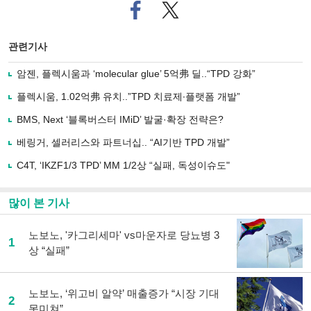
페
트위
이
터로
스
기사
북
공유
관련기사
으
하기
로
암젠, 플렉시움과 ‘molecular glue’ 5억弗 딜..“TPD 강화”
기
사
플렉시움, 1.02억弗 유치..”TPD 치료제∙플랫폼 개발”
공
유
BMS, Next ‘블록버스터 IMiD’ 발굴·확장 전략은?
하
베링거, 셀러리스와 파트너십.. “AI기반 TPD 개발”
기
C4T, ‘IKZF1/3 TPD’ MM 1/2상 “실패, 독성이슈도"
많이 본 기사
노보노, '카그리세마' vs마운자로 당뇨병 3
1
상 “실패”
노보노, ‘위고비 알약’ 매출증가 “시장 기대
2
못미쳐”