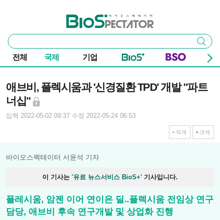
본문 바로가기
주요 메뉴
바이오스펙테이터
통
검색
합
검
전체
국제
기업
색
기사본문
애브비, 플렉시움과 '신경질환 TPD' 개발 "파트
너십"
입력 2022-05-02 09:37
수정 2022-05-24 06:53
작게
크게
바이오스펙테이터 서윤석 기자
이 기사는
'유료 뉴스서비스 BioS+'
기사입니다.
플레시움, 암젠 이어 연이은 딜..플렉시움 전임상 연구
담당, 애브비 후속 연구개발 및 상업화 진행