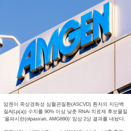
암젠이 죽상경화성 심혈관질환(ASCVD) 환자의 지단백
질A(Lp(a)) 수치를 90% 이상 낮춘 RNAi 치료제 후보물질
‘올파시란(olpasiran, AMG890)’ 임상 2상 결과를 내놨다.