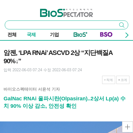
본문 바로가기
주요 메뉴
바이오스펙테이터
통
검색
합
검
전체
국제
기업
색
기사본문
암젠, ‘LPA RNAi’ ASCVD 2상 “지단백질A
90%↓”
입력 2022-06-03 07:24
수정 2022-06-03 07:24
작게
크게
바이오스펙테이터 서윤석 기자
GalNac RNAi 올파시란(Olpasiran)..2상서 Lp(a) 수
치 90% 이상 감소, 안전성 확인