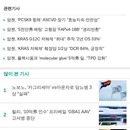
스
기사
북
공유
관련기사
으
하기
로
암젠, ‘PCSK9 항체’ ASCVD 장기 "효능지속∙안전성"
기
사
암젠, '5천만弗 베팅' 고형암 'FAPx4-1BB' "권리반환"
공
유
암젠, KRAS G12C 저해제 “최대” 추적 ‘2년 OS 33%’
하
암젠, ‘KRAS 저해제’ 췌장암 1/2상 “DCR 84%, 긍정적”
기
암젠, 플렉시움과 ‘molecular glue’ 5억弗 딜..“TPD 강화”
많이 본 기사
노보노, '카그리세마' vs마운자로 당뇨병 3
1
상 “실패”
릴리, ‘10억弗 인수’ 프리베일 'GBA1 AAV'
2
고셔병 중단