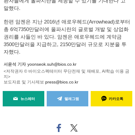
환자들에게 올파시란을 제공할 수 있기를 기대한다”고
말했다.
한편 암젠은 지난 2016년 애로우헤드(Arrowhead)로부터
총 6억7350만달러에 올파시란의 글로벌 개발 및 상업화
권리를 사들인 바 있다. 암젠은 애로우헤드에 계약금
3500만달러을 지급하고, 2150만달러 규모로 지분을 투
자했다.
서윤석 기자
yoonseok.suh@bios.co.kr
<저작권자 © 바이오스펙테이터 무단전재 및 재배포, AI학습 이용 금
지>
보도자료 및 기사제보
press@bios.co.kr
뉴스레터
텔레그램
카카오톡
페
트위
이
터로