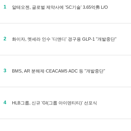
1
알테오젠, 글로벌 제약사에 'SC기술' 3.65억弗 L/O
2
화이자, 멧세라 인수 '디앤디' 경구용 GLP-1 "개발중단"
3
BMS, AR 분해제·CEACAM5 ADC 등 "개발중단"
4
HLB그룹, 신규 'GI(그룹 아이덴티티)' 선포식