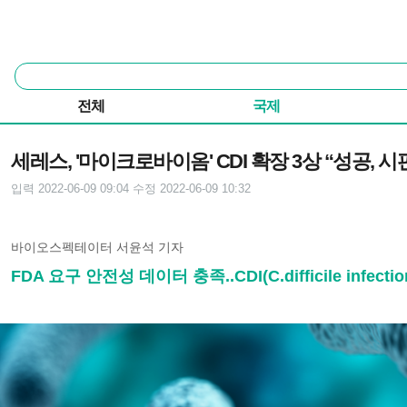
본문 바로가기
주요 메뉴
통
합
검
전체
국제
색
기사본문
세레스, '마이크로바이옴' CDI 확장 3상 “성공, 
입력 2022-06-09 09:04
수정 2022-06-09 10:32
바이오스펙테이터 서윤석 기자
FDA 요구 안전성 데이터 충족..CDI(C.difficile inf