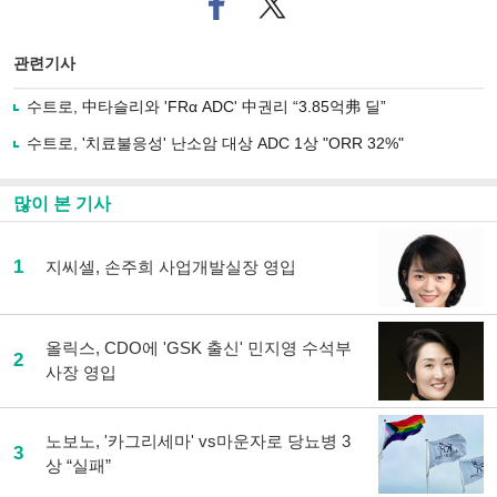
이
터로
스
기사
북
공유
관련기사
으
하기
로
수트로, 中타슬리와 'FRα ADC' 中권리 “3.85억弗 딜”
기
사
수트로, '치료불응성' 난소암 대상 ADC 1상 "ORR 32%"
공
유
하
많이 본 기사
기
1
지씨셀, 손주희 사업개발실장 영입
올릭스, CDO에 'GSK 출신' 민지영 수석부
2
사장 영입
노보노, '카그리세마' vs마운자로 당뇨병 3
3
상 “실패”