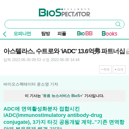
본문 바로가기
주요 메뉴
바이오스펙테이터
통
검색
합
검
오피니언
탐방
피플
색
기사본문
아스텔라스, 수트로와 'iADC' 13.6억弗 파트너십
입력 2022-06-30 09:53
수정 2022-06-30 14:44
작게
크게
바이오스펙테이터 윤소영 기자
이 기사는
'유료 뉴스서비스 BioS+'
기사입니다.
ADC에 면역활성화분자 접합시킨
iADC(immunostimulatory antibody-drug
conjugate), 3가지 타깃 공동개발 계약.."기존 면역항