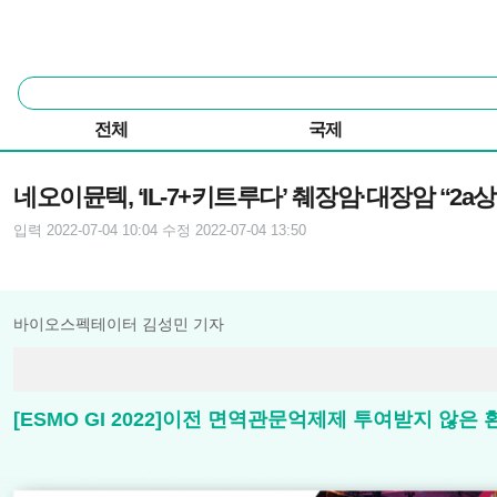
본문 바로가기
주요 메뉴
통
합
검
전체
국제
색
기사본문
네오이뮨텍, ‘IL-7+키트루다’ 췌장암·대장암 “2a상
입력 2022-07-04 10:04
수정 2022-07-04 13:50
바이오스펙테이터 김성민 기자
[ESMO GI 2022]이전 면역관문억제제 투여받지 않은 