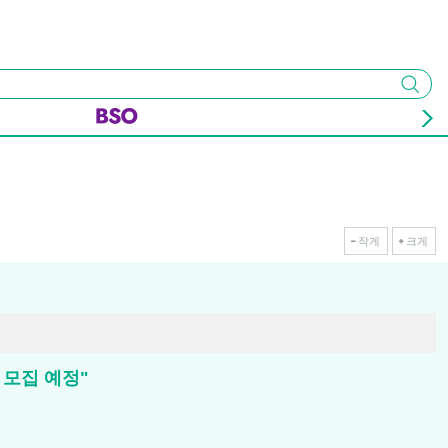
검색
작게
크게
 모집 예정"