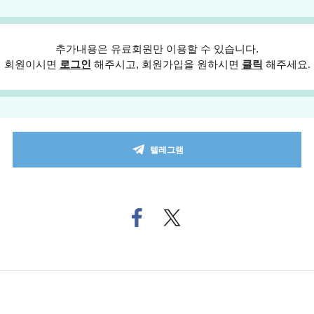
추가내용은 유료회원만 이용할 수 있습니다.
회원이시면
로그인
해주시고, 회원가입을 원하시면
클릭
해주세요.
텔레그램
페
트위
이
터로
스
기사
북
공유
으
하기
로
기
사