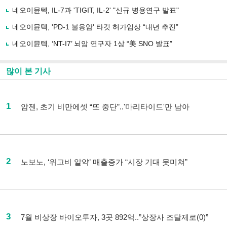
네오이뮨텍, IL-7과 'TIGIT, IL-2' "신규 병용연구 발표"
네오이뮨텍, 'PD-1 불응암' 타깃 허가임상 “내년 추진”
네오이뮨텍, ‘NT-I7’ 뇌암 연구자 1상 “美 SNO 발표”
많이 본 기사
1
암젠, 초기 비만에셋 “또 중단”..'마리타이드'만 남아
2
노보노, ‘위고비 알약’ 매출증가 “시장 기대 못미쳐”
3
7월 비상장 바이오투자, 3곳 892억..”상장사 조달제로(0)”