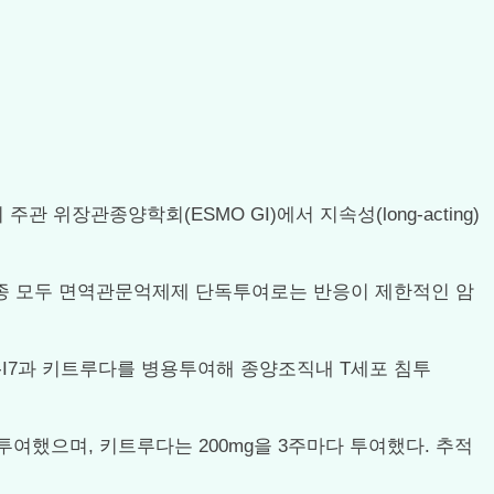
 위장관종양학회(ESMO GI)에서 지속성(long-acting)
 암종 모두 면역관문억제제 단독투여로는 반응이 제한적인 암
T-I7과 키트루다를 병용투여해 종양조직내 T세포 침투
W) 투여했으며, 키트루다는 200mg을 3주마다 투여했다. 추적