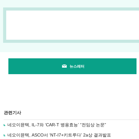
뉴스레터
관련기사
네오이뮨텍, IL-7와 ‘CAR-T 병용효능’ “전임상 논문”
네오이뮨텍, ASCO서 ‘NT-I7+키트루다’ 2a상 결과발표