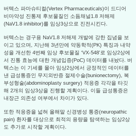
버텍스 파마슈티컬(Vertex Pharmaceuticals)이 드디어
비마약성 진통제 후보물질인 소듐채널1.8 저해제
(NaV1.8 inhibitor)를 임상3상으로 진전시킨다.
버텍스는 경구용 NaV1.8 저해제 개발에 강한 집념을 보
이고 있으며, 지난해 3년만에 약동학적(PK) 특징과 내약
성을 개선한 4번째 임상 후보물질 ‘VX-548’로 임상2상에
서 진통 효능에 대한 개념입증(PoC) 데이터를 내놨다. 버
텍스는 이 기세를 몰아 임상2상에서 긍정적인 데이터를
낸 급성통증인 무지외반증 절제수술(bunionectomy), 복
부성형술(abdominoplasty surgery) 적응증 각각을 타깃
해 2개의 임상3상을 진행할 계획이다. 이들 급성통증은
내장근 의존성 여부에서 차이가 있다.
또한 적응증을 넓혀 올해말 신경병성 통증(neuropathic
pain) 환자를 대상으로 최적의 용량을 탐색하는 임상2상
도 추가로 시작할 계획이다.