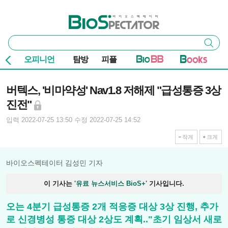
본문 바로가기
주요 메뉴
바이오스펙테이터
통
검색
합
검
오피니언
탐방
피플
색
기사본문
버텍스, '비마약성' Nav1.8 저해제 "급성통증 3상
진전"
입력 2022-07-25 13:50
수정 2022-07-25 14:52
작게
크게
바이오스펙테이터 김성민 기자
이 기사는
'유료 뉴스서비스 BioS+'
기사입니다.
오는 4분기 급성통증 2개 적응증 대상 3상 진행, 추가
로 신경병성 통증 대상 2상도 계획.."초기 임상서 새로