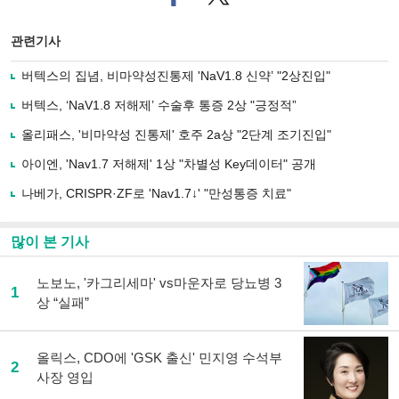
이
터로
스
기사
북
공유
관련기사
으
하기
로
버텍스의 집념, 비마약성진통제 'NaV1.8 신약’ "2상진입"
기
사
버텍스, ‘NaV1.8 저해제’ 수술후 통증 2상 "긍정적”
공
유
올리패스, '비마약성 진통제' 호주 2a상 "2단계 조기진입"
하
아이엔, 'Nav1.7 저해제' 1상 "차별성 Key데이터" 공개
기
나베가, CRISPR·ZF로 'Nav1.7↓' "만성통증 치료"
많이 본 기사
노보노, '카그리세마' vs마운자로 당뇨병 3
1
상 “실패”
올릭스, CDO에 'GSK 출신' 민지영 수석부
2
사장 영입